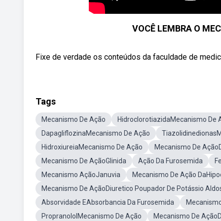
VOCÊ LEMBRA O MEC
Fixe de verdade os conteúdos da faculdade de medicina
Tags
Mecanismo De Ação
HidroclorotiazidaMecanismo De 
DapagliflozinaMecanismo De Ação
Tiazolidinediona
HidroxiureiaMecanismo De Ação
Mecanismo De AçãoD
Mecanismo De AçãoGlinida
Ação Da Furosemida
F
Mecanismo AçãoJanuvia
Mecanismo De Ação DaHipod
Mecanismo De AçãoDiuretico Poupador De Potássio Aldo
Absorvidade EAbsorbancia Da Furosemida
Mecanismo 
PropranololMecanismo De Ação
Mecanismo De AçãoDo