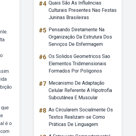
#4
Quais São As Influências
Culturais Presentes Nas Festas
Juninas Brasileiras
#5
Pensando Diretamente Na
nle.
Organização Da Estrutura Dos
lta
Serviços De Enfermagem
ão
#6
Os Solidos Geometricos Sao
Elementos Tridimensionais
Formados Por Poligonos
assim
mida
#7
Mecanismo De Adaptação
ibição
Celular Referente A Hipotrofia
Subcutânea E Muscular
a que
#8
Ao Circularem Socialmente Os
te
Textos Realizam-se Como
al é o
Práticas De Linguagem
e com