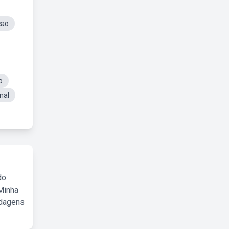
cao
o
nal
do
Minha
rdagens