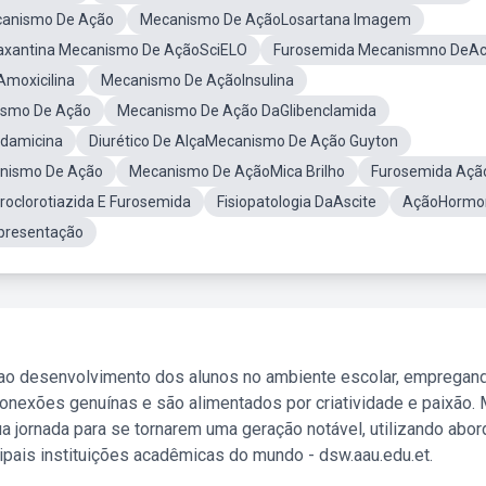
canismo De Ação
Mecanismo De AçãoLosartana Imagem
axantina Mecanismo De AçãoSciELO
Furosemida Mecanismno DeA
moxicilina
Mecanismo De AçãoInsulina
ismo De Ação
Mecanismo De Ação DaGlibenclamida
ndamicina
Diurético De AlçaMecanismo De Ação Guyton
nismo De Ação
Mecanismo De AçãoMica Brilho
Furosemida Açã
oclorotiazida E Furosemida
Fisiopatologia DaAscite
AçãoHormo
presentação
 ao desenvolvimento dos alunos no ambiente escolar, empregan
nexões genuínas e são alimentados por criatividade e paixão. 
a jornada para se tornarem uma geração notável, utilizando abo
ipais instituições acadêmicas do mundo - dsw.aau.edu.et.