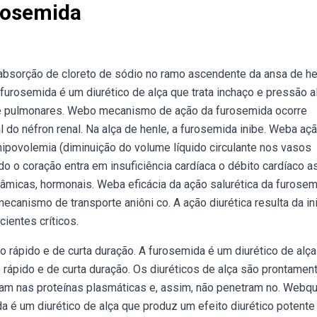
rosemida
absorção de cloreto de sódio no ramo ascendente da ansa de he
furosemida é um diurético de alça que trata inchaço e pressão a
 e pulmonares. Webo mecanismo de ação da furosemida ocorre
 do néfron renal. Na alça de henle, a furosemida inibe. Weba aç
 hipovolemia (diminuição do volume líquido circulante nos vasos
 o coração entra em insuficiência cardíaca o débito cardíaco 
âmicas, hormonais. Weba eficácia da ação salurética da furose
canismo de transporte aniôni co. A ação diurética resulta da in
ientes críticos.
o rápido e de curta duração. A furosemida é um diurético de alç
 rápido e de curta duração. Os diuréticos de alça são prontamen
fixam nas proteínas plasmáticas e, assim, não penetram no. Webqu
 é um diurético de alça que produz um efeito diurético potent