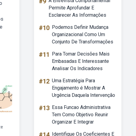
#9
A Entrevista Comportamental
o
Permite Aprofundar E
Esclarecer As Informações
os
de
#10
Podemos Definir Mudança
Organizacional Como Um
Conjunto De Transformações
#11
Para Tomar Decisões Mais
Embasadas E Interessante
Analisar Os Indicadores
#12
Uma Estratégia Para
Engajamento é Mostrar A
Urgência Daquela Intervenção
#13
Essa Funcao Administrativa
Tem Como Objetivo Reunir
Organizar E Integrar
ze
#14
Identifique Os Coeficientes E