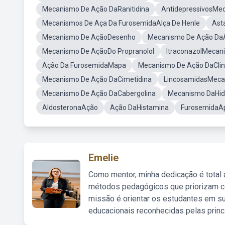
Mecanismo De Ação DaRanitidina
AntidepressivosMe
Mecanismos De Aça Da FurosemidaAlça De Henle
Ast
Mecanismo De AçãoDesenho
Mecanismo De Ação DaA
Mecanismo De AçãoDo Propranolol
ItraconazolMecan
Ação Da FurosemidaMapa
Mecanismo De Ação DaCli
Mecanismo De Ação DaCimetidina
LincosamidasMeca
Mecanismo De Ação DaCabergolina
Mecanismo DaHidr
AldosteronaAção
Ação DaHistamina
FurosemidaA
Emelie
Como mentor, minha dedicação é total
métodos pedagógicos que priorizam co
missão é orientar os estudantes em su
educacionais reconhecidas pelas princ