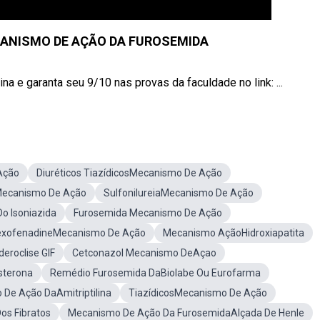
ANISMO DE AÇÃO DA FUROSEMIDA
 e garanta seu 9/10 nas provas da faculdade no link: ...
Ação
Diuréticos TiazídicosMecanismo De Ação
sMecanismo De Ação
SulfonilureiaMecanismo De Ação
o Isoniazida
Furosemida Mecanismo De Ação
exofenadineMecanismo De Ação
Mecanismo AçãoHidroxiapatita
eroclise GIF
Cetconazol Mecanismo DeAçao
sterona
Remédio Furosemida DaBiolabe Ou Eurofarma
De Ação DaAmitriptilina
TiazídicosMecanismo De Ação
s Fibratos
Mecanismo De Ação Da FurosemidaAlçada De Henle