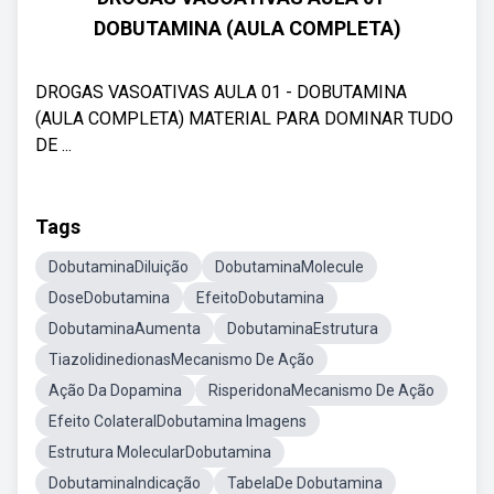
DOBUTAMINA (AULA COMPLETA)
DROGAS VASOATIVAS AULA 01 - DOBUTAMINA
(AULA COMPLETA) MATERIAL PARA DOMINAR TUDO
DE ...
Tags
DobutaminaDiluição
DobutaminaMolecule
DoseDobutamina
EfeitoDobutamina
DobutaminaAumenta
DobutaminaEstrutura
TiazolidinedionasMecanismo De Ação
Ação Da Dopamina
RisperidonaMecanismo De Ação
Efeito ColateralDobutamina Imagens
Estrutura MolecularDobutamina
DobutaminaIndicação
TabelaDe Dobutamina