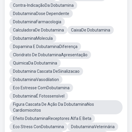
Contra-IndicaçãoDa Dobutamina
DobutaminaDose Dependente
DobutaminaFarmacologia
CalculadoraDe Dobutamina
CaixaDe Dobutamina
DobutaminaMolecula
Dopamina E DobutaminaDiferença
Cloridrato De DobutaminaApresentação
QuimicaDa Dobutamina
Dobutamina Cascata DeSinalizacao
DobutaminaVasodilation
Eco Estresse ComDobutamina
DobutaminaÉ Fotossensível
Figura Cascata De Ação Da DobutaminaNos
Cardiomiocitos
Efeito DobutaminaReceptores Alfa E Beta
Eco Stress ConDobutamina
DobutaminaVeterinária