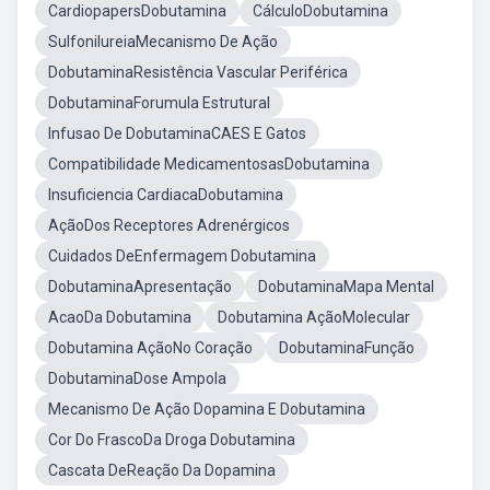
CardiopapersDobutamina
CálculoDobutamina
SulfonilureiaMecanismo De Ação
DobutaminaResistência Vascular Periférica
DobutaminaForumula Estrutural
Infusao De DobutaminaCAES E Gatos
Compatibilidade MedicamentosasDobutamina
Insuficiencia CardiacaDobutamina
AçãoDos Receptores Adrenérgicos
Cuidados DeEnfermagem Dobutamina
DobutaminaApresentação
DobutaminaMapa Mental
AcaoDa Dobutamina
Dobutamina AçãoMolecular
Dobutamina AçãoNo Coração
DobutaminaFunção
DobutaminaDose Ampola
Mecanismo De Ação Dopamina E Dobutamina
Cor Do FrascoDa Droga Dobutamina
Cascata DeReação Da Dopamina