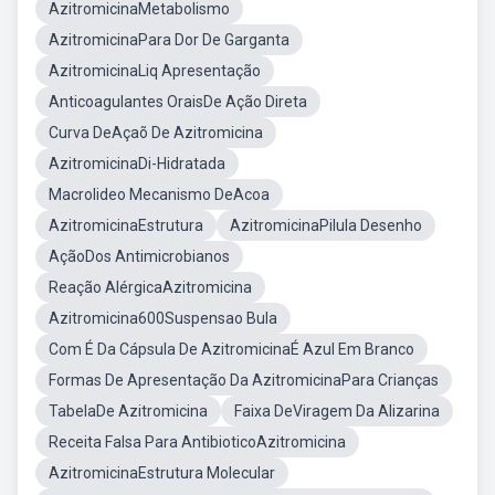
AzitromicinaMetabolismo
AzitromicinaPara Dor De Garganta
AzitromicinaLiq Apresentação
Anticoagulantes OraisDe Ação Direta
Curva DeAçaõ De Azitromicina
AzitromicinaDi-Hidratada
Macrolideo Mecanismo DeAcoa
AzitromicinaEstrutura
AzitromicinaPilula Desenho
AçãoDos Antimicrobianos
Reação AlérgicaAzitromicina
Azitromicina600Suspensao Bula
Com É Da Cápsula De AzitromicinaÉ Azul Em Branco
Formas De Apresentação Da AzitromicinaPara Crianças
TabelaDe Azitromicina
Faixa DeViragem Da Alizarina
Receita Falsa Para AntibioticoAzitromicina
AzitromicinaEstrutura Molecular