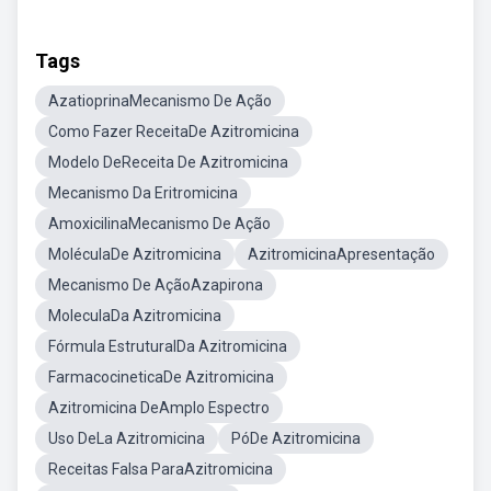
Tags
AzatioprinaMecanismo De Ação
Como Fazer ReceitaDe Azitromicina
Modelo DeReceita De Azitromicina
Mecanismo Da Eritromicina
AmoxicilinaMecanismo De Ação
MoléculaDe Azitromicina
AzitromicinaApresentação
Mecanismo De AçãoAzapirona
MoleculaDa Azitromicina
Fórmula EstruturalDa Azitromicina
FarmacocineticaDe Azitromicina
Azitromicina DeAmplo Espectro
Uso DeLa Azitromicina
PóDe Azitromicina
Receitas Falsa ParaAzitromicina