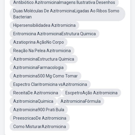
Antibiótico AzitromicinaImagens Ilustrativa Desenhos
Duas Moléculas De AzitromicinaLigadas Ao Ribos Somo
Bacterian
Hipersensibilidadea Azitromicina
Eritromicina AzitromicinaEstrutura Quimica
Azatioprina AçãoNo Corpo
Reação Na Pelea Azitromicina
AzitromicinaEstructura Quimica
AzitromicinaFarmacologia
Azitromicina500 Mg Como Tomar
Espectro Claritromicina vsAzitromicina
ReceitaDe Azitromicina
EscpetroAção Azitromicina
AzitromicinaQuimica
AzitromicinaFórmula
Azitromicina900 Prati Bula
PreescricaoDe Azitromicina
Como MisturarAzitromicina