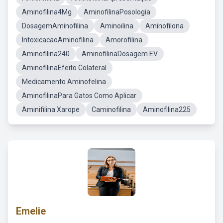
Aminofilina4Mg
AminofilinaPosologia
DosagemAminofilina
Aminoilina
Aminofilona
IntoxicacaoAminofilina
Amorofilina
Aminofilina240
AminofilinaDosagem EV
AminofilinaEfeito Colateral
Medicamento Aminofelina
AminofilinaPara Gatos Como Aplicar
Aminifilina Xarope
Caminofilina
Aminofilina225
Emelie