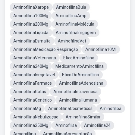
AminofilinaXarope
AminofilinaBula
Aminofilina100Mg
AminofilinaAmp
Aminofilina200Mg
AminofilinaMolécula
AminofilinaLíquida
AminofilinaImgagem
AminofilinaEsmalte
AminofilinaVet
AminofilinaMedicação Respiração
Aminofilina10Ml
AminofilinaVeterinaria
EticoAminofilina
Aminofilina240Mg
MedicamentoAminofilina
AminofilinaInmjetavel
Etico DoAminofilina
AminofilinaFarmace
AminofilinaAdenosisna
AminofilinaGotas
AminofilinaIntravenosa
AminofilinaGenérico
AminofilinaHumana
AminofilinaMg
AminofilinaCosméticos
Aminofiliba
AminofilinaNebulizaçao
AminofilinaSimilar
Aminofilina250Mg
Aminofilisa
Aminofilina24
Amionifilina
AminofilinaApresentação