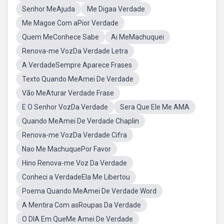
Senhor MeAjuda
Me Digaa Verdade
Me Magoe Com aPior Verdade
Quem MeConhece Sabe
Ai MeMachuquei
Renova-me VozDa Verdade Letra
A VerdadeSempre Aparece Frases
Texto Quando MeAmei De Verdade
Vão MeAturar Verdade Frase
E O Senhor VozDa Verdade
Sera Que Ele Me AMA
Quando MeAmei De Verdade Chaplin
Renova-me VozDa Verdade Cifra
Nao Me MachuquePor Favor
Hino Renova-me Voz Da Verdade
Conheci a VerdadeEla Me Libertou
Poema Quando MeAmei De Verdade Word
A Mentira Com asRoupas Da Verdade
O DIA Em QueMe Amei De Verdade