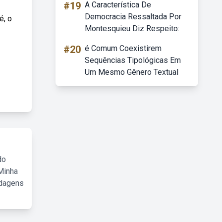
#19
A Característica De
Democracia Ressaltada Por
é, o
Montesquieu Diz Respeito:
#20
é Comum Coexistirem
Sequências Tipológicas Em
Um Mesmo Gênero Textual
do
Minha
rdagens