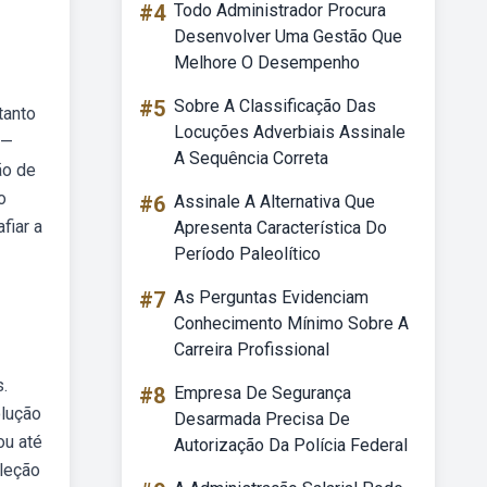
#4
Todo Administrador Procura
Desenvolver Uma Gestão Que
Melhore O Desempenho
#5
Sobre A Classificação Das
tanto
Locuções Adverbiais Assinale
 —
A Sequência Correta
ão de
o
#6
Assinale A Alternativa Que
fiar a
Apresenta Característica Do
Período Paleolítico
#7
As Perguntas Evidenciam
Conhecimento Mínimo Sobre A
Carreira Profissional
.
#8
Empresa De Segurança
olução
Desarmada Precisa De
ou até
Autorização Da Polícia Federal
leção