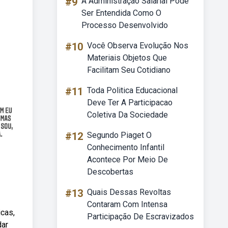
#9
A Administração Salarial Pode
Ser Entendida Como O
Processo Desenvolvido
#10
Você Observa Evolução Nos
Materiais Objetos Que
Facilitam Seu Cotidiano
#11
Toda Politica Educacional
Deve Ter A Participacao
Coletiva Da Sociedade
#12
Segundo Piaget O
Conhecimento Infantil
Acontece Por Meio De
Descobertas
#13
Quais Dessas Revoltas
Contaram Com Intensa
cas,
Participação De Escravizados
dar