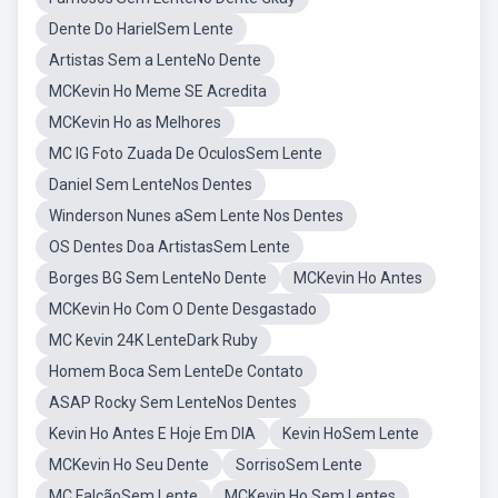
Dente Do HarielSem Lente
Artistas Sem a LenteNo Dente
MCKevin Ho Meme SE Acredita
MCKevin Ho as Melhores
MC IG Foto Zuada De OculosSem Lente
Daniel Sem LenteNos Dentes
Winderson Nunes aSem Lente Nos Dentes
OS Dentes Doa ArtistasSem Lente
Borges BG Sem LenteNo Dente
MCKevin Ho Antes
MCKevin Ho Com O Dente Desgastado
MC Kevin 24K LenteDark Ruby
Homem Boca Sem LenteDe Contato
ASAP Rocky Sem LenteNos Dentes
Kevin Ho Antes E Hoje Em DIA
Kevin HoSem Lente
MCKevin Ho Seu Dente
SorrisoSem Lente
MC FalcãoSem Lente
MCKevin Ho Sem Lentes