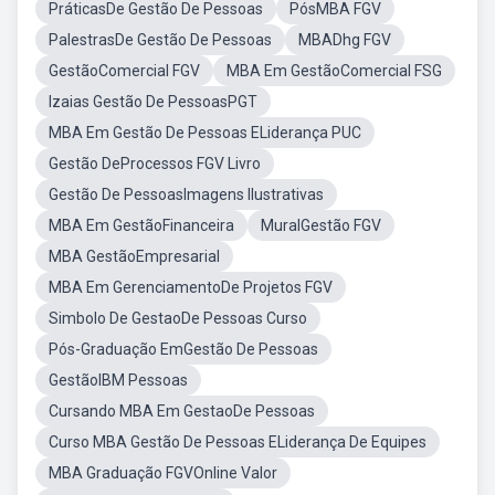
PráticasDe Gestão De Pessoas
PósMBA FGV
PalestrasDe Gestão De Pessoas
MBADhg FGV
GestãoComercial FGV
MBA Em GestãoComercial FSG
Izaias Gestão De PessoasPGT
MBA Em Gestão De Pessoas ELiderança PUC
Gestão DeProcessos FGV Livro
Gestão De PessoasImagens Ilustrativas
MBA Em GestãoFinanceira
MuralGestão FGV
MBA GestãoEmpresarial
MBA Em GerenciamentoDe Projetos FGV
Simbolo De GestaoDe Pessoas Curso
Pós-Graduação EmGestão De Pessoas
GestãoIBM Pessoas
Cursando MBA Em GestaoDe Pessoas
Curso MBA Gestão De Pessoas ELiderança De Equipes
MBA Graduação FGVOnline Valor