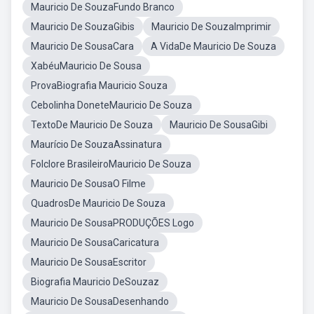
Mauricio De SouzaFundo Branco
Mauricio De SouzaGibis
Mauricio De SouzaImprimir
Mauricio De SousaCara
A VidaDe Mauricio De Souza
XabéuMauricio De Sousa
ProvaBiografia Mauricio Souza
Cebolinha DoneteMauricio De Souza
TextoDe Mauricio De Souza
Mauricio De SousaGibi
Maurício De SouzaAssinatura
Folclore BrasileiroMauricio De Souza
Mauricio De SousaO Filme
QuadrosDe Mauricio De Souza
Mauricio De SousaPRODUÇÕES Logo
Mauricio De SousaCaricatura
Mauricio De SousaEscritor
Biografia Mauricio DeSouzaz
Mauricio De SousaDesenhando