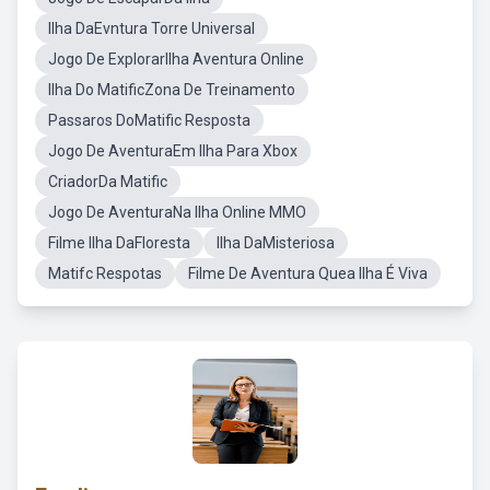
Ilha DaEvntura Torre Universal
Jogo De ExplorarIlha Aventura Online
Ilha Do MatificZona De Treinamento
Passaros DoMatific Resposta
Jogo De AventuraEm Ilha Para Xbox
CriadorDa Matific
Jogo De AventuraNa Ilha Online MMO
Filme Ilha DaFloresta
Ilha DaMisteriosa
Matifc Respotas
Filme De Aventura Quea Ilha É Viva