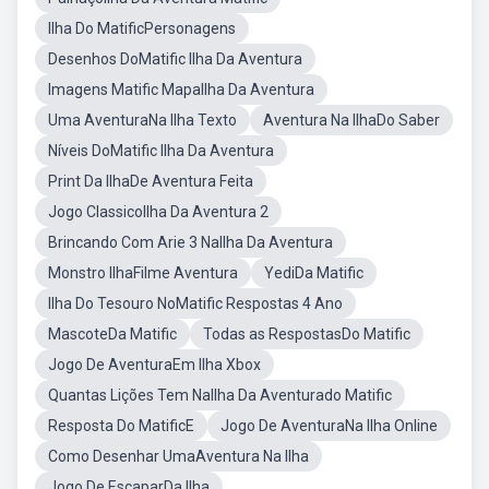
Ilha Do MatificPersonagens
Desenhos DoMatific Ilha Da Aventura
Imagens Matific MapaIlha Da Aventura
Uma AventuraNa Ilha Texto
Aventura Na IlhaDo Saber
Níveis DoMatific Ilha Da Aventura
Print Da IlhaDe Aventura Feita
Jogo ClassicoIlha Da Aventura 2
Brincando Com Arie 3 NaIlha Da Aventura
Monstro IlhaFilme Aventura
YediDa Matific
Ilha Do Tesouro NoMatific Respostas 4 Ano
MascoteDa Matific
Todas as RespostasDo Matific
Jogo De AventuraEm Ilha Xbox
Quantas Lições Tem NaIlha Da Aventurado Matific
Resposta Do MatificE
Jogo De AventuraNa Ilha Online
Como Desenhar UmaAventura Na Ilha
Jogo De EscaparDa Ilha