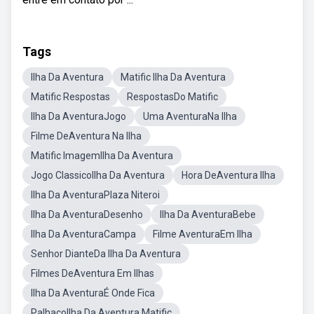
Tags
Ilha Da Aventura
Matific Ilha Da Aventura
Matific Respostas
RespostasDo Matific
Ilha Da AventuraJogo
Uma AventuraNa Ilha
Filme DeAventura Na Ilha
Matific ImagemIlha Da Aventura
Jogo ClassicoIlha Da Aventura
Hora DeAventura Ilha
Ilha Da AventuraPlaza Niteroi
Ilha Da AventuraDesenho
Ilha Da AventuraBebe
Ilha Da AventuraCampa
Filme AventuraEm Ilha
Senhor DianteDa Ilha Da Aventura
Filmes DeAventura Em Ilhas
Ilha Da AventuraÉ Onde Fica
PalhaçoIlha Da Aventura Matific