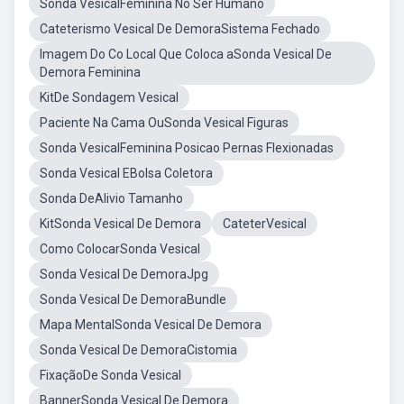
Sonda VesicalFeminina No Ser Humano
Cateterismo Vesical De DemoraSistema Fechado
Imagem Do Co Local Que Coloca aSonda Vesical De
Demora Feminina
KitDe Sondagem Vesical
Paciente Na Cama OuSonda Vesical Figuras
Sonda VesicalFeminina Posicao Pernas Flexionadas
Sonda Vesical EBolsa Coletora
Sonda DeAlivio Tamanho
KitSonda Vesical De Demora
CateterVesical
Como ColocarSonda Vesical
Sonda Vesical De DemoraJpg
Sonda Vesical De DemoraBundle
Mapa MentalSonda Vesical De Demora
Sonda Vesical De DemoraCistomia
FixaçãoDe Sonda Vesical
BannerSonda Vesical De Demora