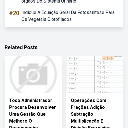
órgãos Do Sistema Urinário
#20
Indique A Equação Geral Da Fotossíntese Para
Os Vegetais Clorofilados
Related Posts
Todo Administrador
Operações Com
Procura Desenvolver
Frações Adição
Uma Gestão Que
Subtração
Melhore O
Multiplicação E
Desempenho
Divisão Exercícios