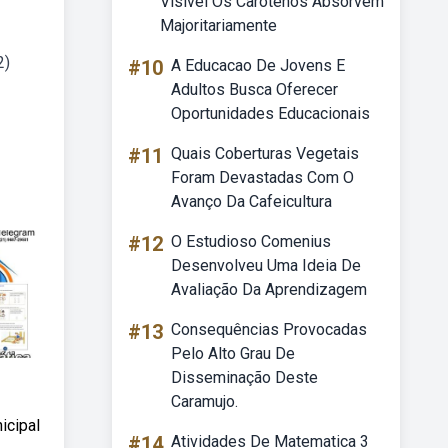
Visível Os Carotenos Absorvem
Majoritariamente
2)
#10
A Educacao De Jovens E
Adultos Busca Oferecer
Oportunidades Educacionais
#11
Quais Coberturas Vegetais
Foram Devastadas Com O
Avanço Da Cafeicultura
#12
O Estudioso Comenius
Desenvolveu Uma Ideia De
Avaliação Da Aprendizagem
#13
Consequências Provocadas
Pelo Alto Grau De
Disseminação Deste
Caramujo.
icipal
#14
Atividades De Matematica 3