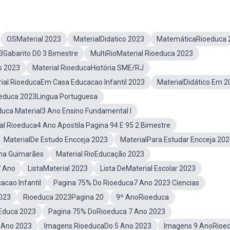
OSMaterial 2023
MaterialDidatico 2023
MatemáticaRioeduca 
3Gabarito D0 3 Bimestre
MultiRioMaterial Rioeduca 2023
s 2023
Material RioeducaHistória SME/RJ
ial RioeducaEm Casa Educacao Infantil 2023
MaterialDidático Em 2
educa 2023Lingua Portuguesa
duca Material3 Ano Ensino Fundamental I
al Rioeduca4 Ano Apostila Pagina 94 E 95 2 Bimestre
MaterialDe Estudo Encceja 2023
MaterialPara Estudar Encceja 20
lma Guimarães
Material RioEducação 2023
7 Ano
ListaMaterial 2023
Lista DeMaterial Escolar 2023
acao Infantil
Pagina 75% Do Rioeduca7 Ano 2023 Ciencias
2023
Rioeduca 2023Pagina 20
9º AnoRioeduca
 Educa 2023
Pagina 75% DoRioeduca 7 Ano 2023
 Ano 2023
Imagens RioeducaDo 5 Ano 2023
Imagens 9 AnoRioe