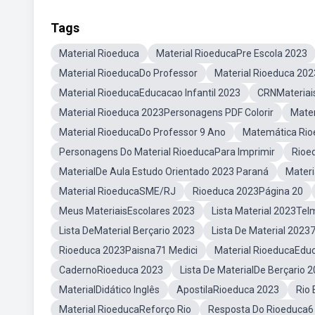
Tags
Material Rioeduca
Material RioeducaPre Escola 2023
Material RioeducaDo Professor
Material Rioeduca 202
Material RioeducaEducacao Infantil 2023
CRNMateriai
Material Rioeduca 2023Personagens PDF Colorir
Mater
Material RioeducaDo Professor 9 Ano
Matemática Rio
Personagens Do Material RioeducaPara Imprimir
Rioe
MaterialDe Aula Estudo Orientado 2023 Paraná
Materi
Material RioeducaSME/RJ
Rioeduca 2023Página 20
Meus MateriaisEscolares 2023
Lista Material 2023Te
Lista DeMaterial Berçario 2023
Lista De Material 2023
Rioeduca 2023Paisna71 Medici
Material RioeducaEduc
CadernoRioeduca 2023
Lista De MaterialDe Berçario 
MaterialDidático Inglês
ApostilaRioeduca 2023
Rio
Material RioeducaReforço Rio
Resposta Do Rioeduca6