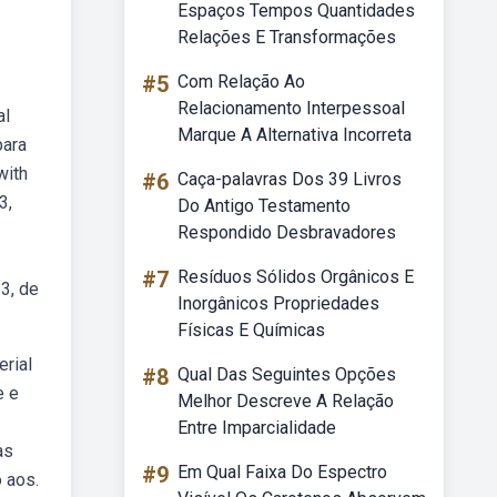
Espaços Tempos Quantidades
Relações E Transformações
#5
Com Relação Ao
Relacionamento Interpessoal
al
Marque A Alternativa Incorreta
para
with
#6
Caça-palavras Dos 39 Livros
3,
Do Antigo Testamento
Respondido Desbravadores
#7
Resíduos Sólidos Orgânicos E
63, de
Inorgânicos Propriedades
Físicas E Químicas
erial
#8
Qual Das Seguintes Opções
e e
Melhor Descreve A Relação
Entre Imparcialidade
as
#9
Em Qual Faixa Do Espectro
 aos.