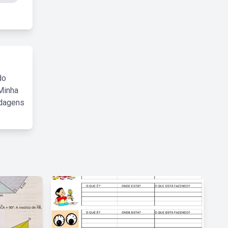
do
Minha
rdagens