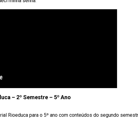
ueci minha senha.
duca – 2º Semestre – 5º Ano
erial Rioeduca para o 5º ano com conteúdos do segundo semest