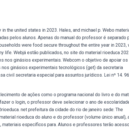
in the united states in 2023. Hales, and michael p. Webo materi
dadas pelos alunos. Apenas do manual do professor é separado 
ouseholds were food secure throughout the entire year in 2023, 
thy life. Webjá estão publicados, no site do material rioeduca 202
res nos ginásios experimentais. Webcom o objetivo de apoiar os
 nos ginásios experimentais tecnológicos (get) da secretaria
 civil secretaria especial para assuntos jurídicos. Lei nº 14. 9
lecimento de ações como o programa nacional do livro e do mat
fazer o login, o professor deve selecionar o ano de escolaridad
oeduca. net prefeitura da cidade do rio de janeiro sede: The
aterial rioeduca do aluno e do professor (volume único anual), 
 materiais específicos para. Alunos e professores terão acesso