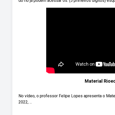
do rio já podem acessar os. (5 primeiros dígitos) esq
Material Rioe
No vídeo, o professor Felipe Lopes apresenta o Mat
2022, ...