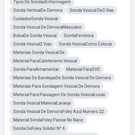
Tipos De SondasEnfermagem
Sonda VerticalDe Demora
Sonda Vesical De3 Vias
CuidadosSonda Vesical
Sonda Vesical De DemoraMasculino
BolsaDe Sonda Vesical
SondaFeminina
Sonda Vesical2 Vias
Sonda VesicalComo Colocar
Materiais Sonda Vesical De
Material ParaCateterismo Vesical
Sonda ParaAmamentar
Material ParaSVD
Materiais De BandejasDe Sonda Vesical De Demora
Materiais Para Sondagem Vesical De Demora
Material Para Passagem De Sonda VesicalLuvas
Sonda Vesical MaterialLaranja
Sonda Vesical De DemoraFoley Azul Numero 22
Material SondaFoley Passar No Nariz
Sonda DeFoley Solidor Nº 4