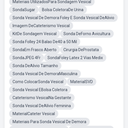
Materiais UtilizadosPara Sondagem Vesical
SondaSugar
Bolsa ColetoraDe Urina
Sonda Vesical De Demora Foley E Sonda Vesical DeAlivio
Imagem DeCateterismo Vesical
KitDe Sondagem Vesical
Sonda DeForno Avicultura
Sonda Folley 24 Balao De40 a 50 Mil
SondaEm Frasco Aberto
Cirurgia DeProstata
SondaJPEG 4Fr
SondaFoley Latex 2 Vias Medix
Sonda DeAlivio Tamanho
Sonda Vesical De DemoraMasculina
Como ColocarSonda Vesical
MaterialSVD
Sonda Vesical EBolsa Coletora
Cateterismo VesicalNa Gestante
Sonda Vesical DeAlívio Feminina
MaterialCateter Vesical
Materiais Para Sonda Vesical De Demora