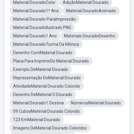
Material DouradoColor
AdiçãoMaterial Dourado
Material Dourado1º Ano
Material DouradoAnimado
Material Dourado ParaImpressão
Material DouradoIlustrado PNG
Material Dourado1 Ano
Materiais DouradoDesenho
Material DouradoTurma Da Mônica
Desenho ComMaterial Dourado
Placa Para ImprimirDo Material Dourado
Exemplo DeMaterial Dourado
Representação DoMaterial Dourado
AtividadeMaterial Dourado Colorido
Desenho DeMaterial O Dourado
Material Dourado1 Dezena
NúmerosMaterial Dourado
09 CubosMaterial Dourado Colorido
123 EmMaterial Dourado
Imagens DeMaterial Dourado Coloridos