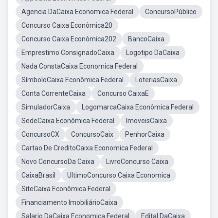
Agencia DaCaixa Economica Federal
ConcursoPúblico
Concurso Caixa Econômica20
Concurso Caixa Econômica202
BancoCaixa
Emprestimo ConsignadoCaixa
Logotipo DaCaixa
Nada ConstaCaixa Economica Federal
SímboloCaixa Econômica Federal
LoteriasCaixa
Conta CorrenteCaixa
Concurso CaixaE
SimuladorCaixa
LogomarcaCaixa Econômica Federal
SedeCaixa Econômica Federal
ImoveisCaixa
ConcursoCX
ConcursoCaix
PenhorCaixa
Cartao De CreditoCaixa Economica Federal
Novo ConcursoDa Caixa
LivroConcurso Caixa
CaixaBrasil
UltimoConcurso Caixa Economica
SiteCaixa Econômica Federal
Financiamento ImobiliárioCaixa
Salario DaCaixa Economica Federal
Edital DaCaixa