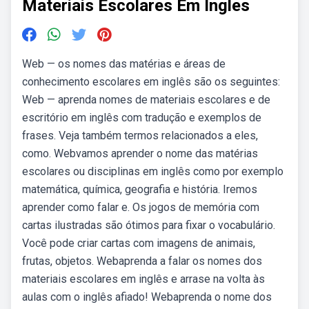
Materiais Escolares Em Ingles
Web — os nomes das matérias e áreas de
conhecimento escolares em inglês são os seguintes:
Web — aprenda nomes de materiais escolares e de
escritório em inglês com tradução e exemplos de
frases. Veja também termos relacionados a eles,
como. Webvamos aprender o nome das matérias
escolares ou disciplinas em inglês como por exemplo
matemática, química, geografia e história. Iremos
aprender como falar e. Os jogos de memória com
cartas ilustradas são ótimos para fixar o vocabulário.
Você pode criar cartas com imagens de animais,
frutas, objetos. Webaprenda a falar os nomes dos
materiais escolares em inglês e arrase na volta às
aulas com o inglês afiado! Webaprenda o nome dos