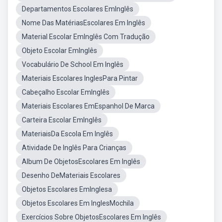
Departamentos Escolares EmInglês
Nome Das MatériasEscolares Em Inglês
Material Escolar EmInglês Com Tradução
Objeto Escolar EmInglês
Vocabulário De School Em Inglês
Materiais Escolares InglesPara Pintar
Cabeçalho Escolar EmInglês
Materiais Escolares EmEspanhol De Marca
Carteira Escolar EmInglês
MateriaisDa Escola Em Inglês
Atividade De Inglês Para Crianças
Album De ObjetosEscolares Em Inglês
Desenho DeMateriais Escolares
Objetos Escolares EmInglesa
Objetos Escolares Em InglesMochila
Exercícios Sobre ObjetosEscolares Em Inglês