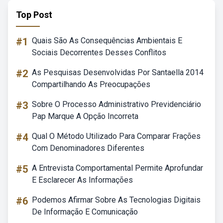
Top Post
#1
Quais São As Consequências Ambientais E
Sociais Decorrentes Desses Conflitos
#2
As Pesquisas Desenvolvidas Por Santaella 2014
Compartilhando As Preocupações
#3
Sobre O Processo Administrativo Previdenciário
Pap Marque A Opção Incorreta
#4
Qual O Método Utilizado Para Comparar Frações
Com Denominadores Diferentes
#5
A Entrevista Comportamental Permite Aprofundar
E Esclarecer As Informações
#6
Podemos Afirmar Sobre As Tecnologias Digitais
De Informação E Comunicação