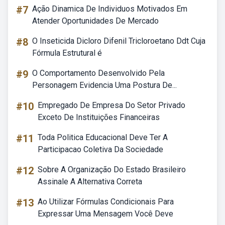
#7
Ação Dinamica De Individuos Motivados Em
Atender Oportunidades De Mercado
#8
O Inseticida Dicloro Difenil Tricloroetano Ddt Cuja
Fórmula Estrutural é
#9
O Comportamento Desenvolvido Pela
Personagem Evidencia Uma Postura De...
#10
Empregado De Empresa Do Setor Privado
Exceto De Instituições Financeiras
#11
Toda Politica Educacional Deve Ter A
Participacao Coletiva Da Sociedade
#12
Sobre A Organização Do Estado Brasileiro
Assinale A Alternativa Correta
#13
Ao Utilizar Fórmulas Condicionais Para
Expressar Uma Mensagem Você Deve