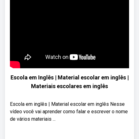
Escola em Inglês | Material escolar em inglês |
Materiais escolares em inglês
Escola em inglês | Material escolar em inglês Nesse
vídeo você vai aprender como falar e escrever o nome
de vários materiais ...