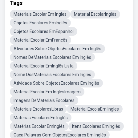
Tags
Materiais Escolar Em Ingles
Material EscolarInglês
Objetos Escolares EmInglês
Objetos Escolares EmEspanhol
Material Escolar EmFrancês
Atividades Sobre ObjetosEscolares Em Inglês
Nomes DeMateriais Escolares Em Inglês
Material Escolar EmInglês Lista
Nome DosMateriais Escolares Em Inglês
Atividade Sobre ObjetosEscolares Em Inglês
Material Escolar Em InglesImagem
Imagens DeMateriais Escolares
Materiais EscolaresLibras
Material EscolaEm Ingles
Materias EscolaresEn Inglés
Matérias Escolar EmInglês
Itens Escolares EmInglês
Caça Palavras Com ObjetosEscolares Em Inglês