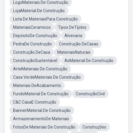
LogoMateriais De Construção
LojaMaterial De Construção
Lista De MateriaisPara Construção
MateriaisCeramicos
Tipos DeTijolos
DepósitoDe Construção
Alvenaria
PedraDe Construção
Construção DeCasas
Construção DeCasa
MateriaisNaturais
ConstruçãoSustentável
AsMaterial De Construção
ArteMateriais De Construção
Casa VerdeMateriais De Construção
Materiais DeAcabamento
FundoMaterial De Construção
ConstruçãoCivil
C&C CasaE Construção
BannerMaterial De Construção
ArmazenamentoDe Materiais
FotosDe Materiais De Construção
Construções