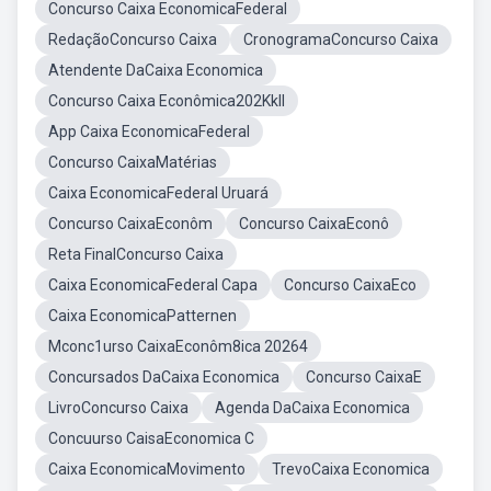
Concurso Caixa EconomicaFederal
RedaçãoConcurso Caixa
CronogramaConcurso Caixa
Atendente DaCaixa Economica
Concurso Caixa Econômica202Kkll
App Caixa EconomicaFederal
Concurso CaixaMatérias
Caixa EconomicaFederal Uruará
Concurso CaixaEconôm
Concurso CaixaEconô
Reta FinalConcurso Caixa
Caixa EconomicaFederal Capa
Concurso CaixaEco
Caixa EconomicaPatternen
Mconc1urso CaixaEconôm8ica 20264
Concursados DaCaixa Economica
Concurso CaixaE
LivroConcurso Caixa
Agenda DaCaixa Economica
Concuurso CaisaEconomica C
Caixa EconomicaMovimento
TrevoCaixa Economica