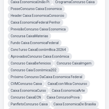
Caixa EconomicaUnião Pi
CrogramaConcurso Caixa
PosseConcurso Caixa Economica
Header Caixa EconomicaConsorcio
Caixa EconomicaFederal Penhor
PrevisãoConcurso Caixa Economica
Concursa CaixaMaterias
Fundo Caixa EconomicaFederal
Conc1urso CaixaEconôm8ica 20264
AprovadosConcurso Caixa Econômica
Concurso CaixaBefenicios
Concurso CaixaImgem
Concurso Caia Econômica202
Próximo Concurso DaCaixa Economica Federal
CVMConcurso Caixa
CaixaEcon Mica Concurso
Caixa EconomicaCurso
Caixa EconomicaArte
Concurso CaixaECN
Caixa ConcursoProva
PanfletoConcurso Caixa
Caixa EconomicaDe Brasilia