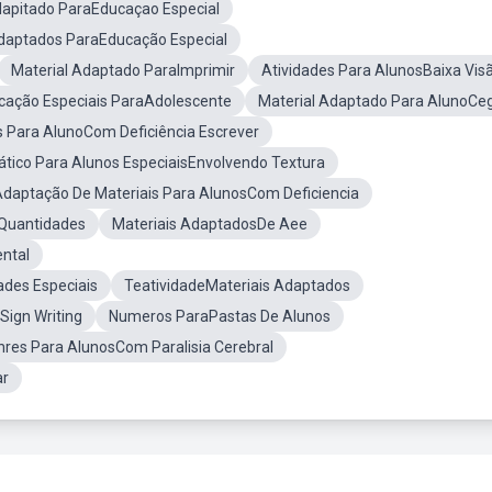
dapitado ParaEducaçao Especial
daptados ParaEducação Especial
Material Adaptado ParaImprimir
Atividades Para AlunosBaixa Vis
ucação Especiais ParaAdolescente
Material Adaptado Para AlunoCe
s Para AlunoCom Deficiência Escrever
ático Para Alunos EspeciaisEnvolvendo Textura
daptação De Materiais Para AlunosCom Deficiencia
 Quantidades
Materiais AdaptadosDe Aee
ntal
des Especiais
TeatividadeMateriais Adaptados
Sign Writing
Numeros ParaPastas De Alunos
hres Para AlunosCom Paralisia Cerebral
ar