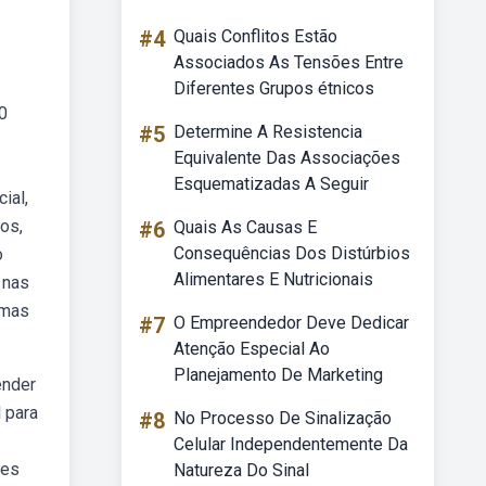
#4
Quais Conflitos Estão
Associados As Tensões Entre
Diferentes Grupos étnicos
0
#5
Determine A Resistencia
Equivalente Das Associações
Esquematizadas A Seguir
ial,
vos,
#6
Quais As Causas E
Consequências Dos Distúrbios
o
Alimentares E Nutricionais
 nas
umas
#7
O Empreendedor Deve Dedicar
Atenção Especial Ao
Planejamento De Marketing
ender
 para
#8
No Processo De Sinalização
Celular Independentemente Da
des
Natureza Do Sinal