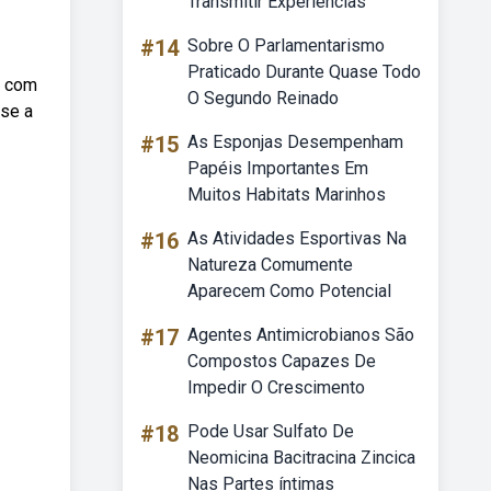
Transmitir Experiências
#14
Sobre O Parlamentarismo
Praticado Durante Quase Todo
s com
O Segundo Reinado
ese a
#15
As Esponjas Desempenham
Papéis Importantes Em
Muitos Habitats Marinhos
#16
As Atividades Esportivas Na
Natureza Comumente
Aparecem Como Potencial
#17
Agentes Antimicrobianos São
Compostos Capazes De
Impedir O Crescimento
#18
Pode Usar Sulfato De
Neomicina Bacitracina Zincica
Nas Partes íntimas