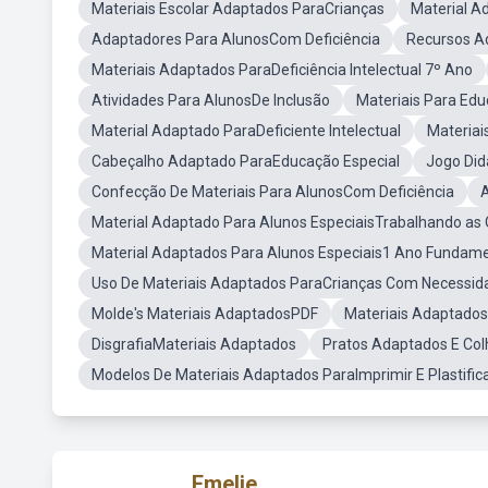
Materiais Escolar Adaptados ParaCrianças
Material A
Adaptadores Para AlunosCom Deficiência
Recursos A
Materiais Adaptados ParaDeficiência Intelectual 7º Ano
Atividades Para AlunosDe Inclusão
Materiais Para Ed
Material Adaptado ParaDeficiente Intelectual
Materiai
Cabeçalho Adaptado ParaEducação Especial
Jogo Did
Confecção De Materiais Para AlunosCom Deficiência
A
Material Adaptado Para Alunos EspeciaisTrabalhando as
Material Adaptados Para Alunos Especiais1 Ano Fundame
Uso De Materiais Adaptados ParaCrianças Com Necessida
Molde's Materiais AdaptadosPDF
Materiais Adaptados
DisgrafiaMateriais Adaptados
Pratos Adaptados E Col
Modelos De Materiais Adaptados ParaImprimir E Plastific
Emelie