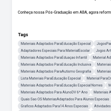
Conheça nossa Pós-Graduação em ABA, agora reformu
Tags
Materiais Adaptados ParaEducação Especial
JogosPar
Adaptadores Especiais Para MaterialEscolar
Jogos Art
Materiais Adaptados ParaEduaçao Infantil
Material A
Materiais Adaptados ParaEducação Inclusiva
Materiai
Materiais Adaptados ParaAutismo Geografia
Materiai
Lista Materiais ParaEducação Especial
Material ParaCr
Materiais Adaptados ParaEducação Especial Nomes
M
Materiais Adaptados Para AlunoDV 6º Ano
Materiais
Quais Sao OS MateriasAdaptados Para Alunos Especiais
Graficos Adaptados Para14 Anos Especiais
Atividade