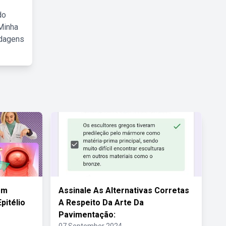
do
Minha
rdagens
om
Assinale As Alternativas Corretas
pitélio
A Respeito Da Arte Da
Pavimentação: