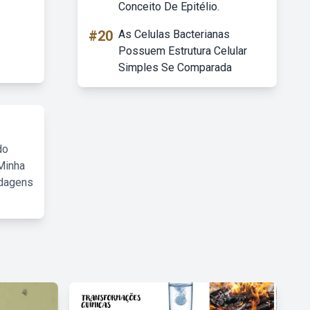
Conceito De Epitélio.
#20
As Celulas Bacterianas
Possuem Estrutura Celular
Simples Se Comparada
do
Minha
rdagens