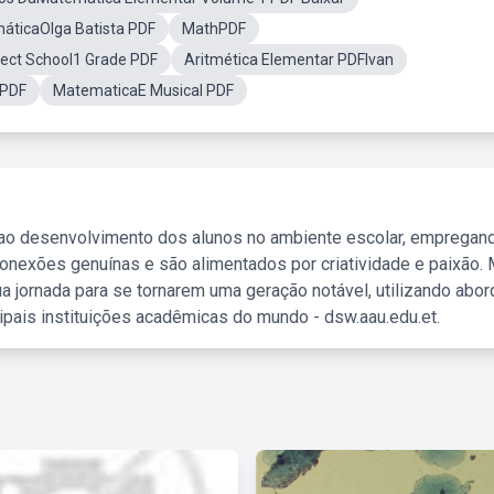
áticaOlga Batista PDF
MathPDF
ect School1 Grade PDF
Aritmética Elementar PDFIvan
tPDF
MatematicaE Musical PDF
 ao desenvolvimento dos alunos no ambiente escolar, empregan
nexões genuínas e são alimentados por criatividade e paixão. 
a jornada para se tornarem uma geração notável, utilizando abo
ipais instituições acadêmicas do mundo - dsw.aau.edu.et.