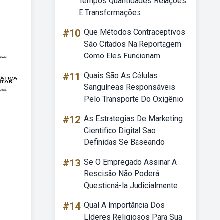
Tempos Quantidades Relações
E Transformações
#10
Que Métodos Contraceptivos
São Citados Na Reportagem
Como Eles Funcionam
#11
Quais São As Células
Sanguíneas Responsáveis
Pelo Transporte Do Oxigênio
#12
As Estrategias De Marketing
Cientifico Digital Sao
Definidas Se Baseando
#13
Se O Empregado Assinar A
Rescisão Não Poderá
Questioná-la Judicialmente
#14
Qual A Importância Dos
Líderes Religiosos Para Sua