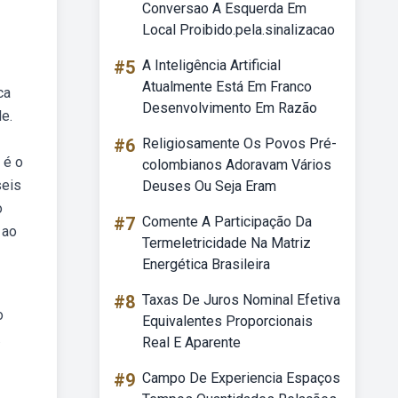
Conversao A Esquerda Em
Local Proibido.pela.sinalizacao
#5
A Inteligência Artificial
Atualmente Está Em Franco
ca
Desenvolvimento Em Razão
e.
#6
Religiosamente Os Povos Pré-
 é o
colombianos Adoravam Vários
seis
Deuses Ou Seja Eram
o
#7
Comente A Participação Da
 ao
Termeletricidade Na Matriz
Energética Brasileira
#8
Taxas De Juros Nominal Efetiva
o
Equivalentes Proporcionais
.
Real E Aparente
#9
Campo De Experiencia Espaços