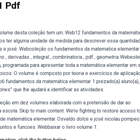
1 Pdf
a volume desta coleção tem um. Web12 fundamentos da matemáti
s ter alguma unidade de medida para descrever essa quantidad
e e josé. Webcoleção os fundamentos da matematica elementar
o , derivadas , integral , combrinatoria , pdf , geometria Webeste
, programada para apresentar toda a matemática elementar em 
icos: O volume é composto por teoria e exercícios de aplicaçã
b6 fundamentos da matemática elementar 1 prezado(a) aluno(a),
es” que lhe ajudará a identificar as atividades.
eção em dez volumes elaborada com a pretensão de dar ao
escola. Skip to main content. We’re fighting to restore access t
de matemática elementar. Osvaldo dolce e josé nicolau pompeo
ntos e funcoes. Webbaixar o livro volume 1:
mation, click the button below.