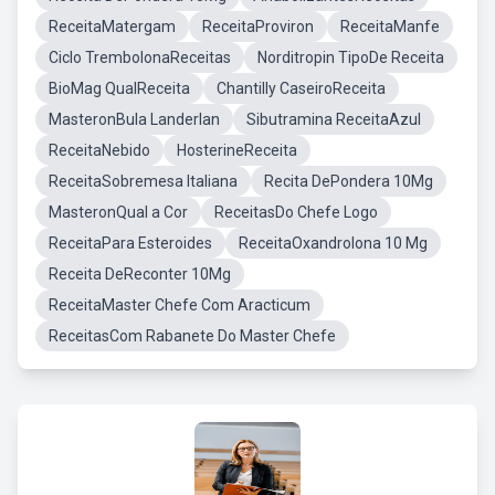
ReceitaMatergam
ReceitaProviron
ReceitaManfe
Ciclo TrembolonaReceitas
Norditropin TipoDe Receita
BioMag QualReceita
Chantilly CaseiroReceita
MasteronBula Landerlan
Sibutramina ReceitaAzul
ReceitaNebido
HosterineReceita
ReceitaSobremesa Italiana
Recita DePondera 10Mg
MasteronQual a Cor
ReceitasDo Chefe Logo
ReceitaPara Esteroides
ReceitaOxandrolona 10 Mg
Receita DeReconter 10Mg
ReceitaMaster Chefe Com Aracticum
ReceitasCom Rabanete Do Master Chefe