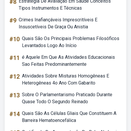
#8
Estratégia De Avaliação Em Saúde Conceitos
Tipos Instrumentos E Técnicas
#9
Crimes Inafiançáveis Imprescritíveis E
Insuscetíveis De Graça Ou Anistia
#10
Quais São Os Principais Problemas Filosóficos
Levantados Logo Ao Início
#11
é Aquele Em Que As Atividades Educacionais
Sao Feitas Predominantemente
#12
Atividades Sobre Misturas Homogêneas E
Heterogêneas 4o Ano Com Gabarito
#13
Sobre O Parlamentarismo Praticado Durante
Quase Todo O Segundo Reinado
#14
Quais São As Células Gliais Que Constituem A
Barreira Hematoencefálica