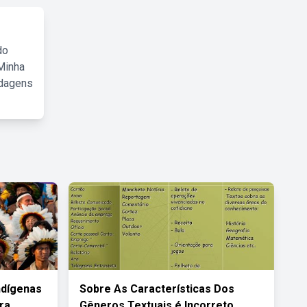
do
Minha
rdagens
ndígenas
Sobre As Características Dos
ra
Gêneros Textuais é Incorreto