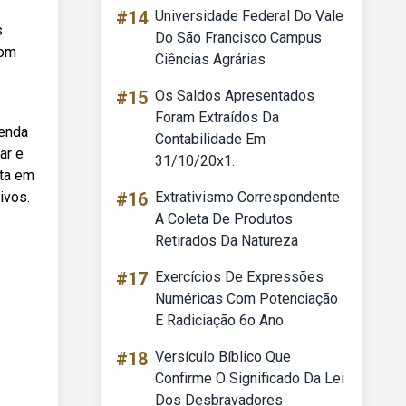
#14
Universidade Federal Do Vale
s
Do São Francisco Campus
com
Ciências Agrárias
#15
Os Saldos Apresentados
Foram Extraídos Da
renda
Contabilidade Em
ar e
31/10/20x1.
ita em
ivos.
#16
Extrativismo Correspondente
A Coleta De Produtos
Retirados Da Natureza
#17
Exercícios De Expressões
Numéricas Com Potenciação
E Radiciação 6o Ano
#18
Versículo Bíblico Que
Confirme O Significado Da Lei
Dos Desbravadores