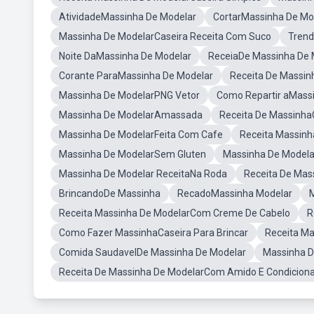
AtividadeMassinha De Modelar
CortarMassinha De Mo
Massinha De ModelarCaseira Receita Com Suco
Trend
Noite DaMassinha De Modelar
ReceiaDe Massinha De 
Corante ParaMassinha De Modelar
Receita De Massi
Massinha De ModelarPNG Vetor
Como Repartir aMass
Massinha De ModelarAmassada
Receita De Massinha
Massinha De ModelarFeita Com Cafe
Receita Massinh
Massinha De ModelarSem Gluten
Massinha De Modela
Massinha De Modelar ReceitaNa Roda
Receita De Mas
BrincandoDe Massinha
RecadoMassinha Modelar
M
Receita Massinha De ModelarCom Creme De Cabelo
R
Como Fazer MassinhaCaseira Para Brincar
Receita Ma
Comida SaudavelDe Massinha De Modelar
Massinha D
Receita De Massinha De ModelarCom Amido E Condicion