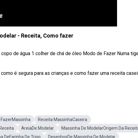
delar - Receita, Como fazer
 1 copo de água 1 colher de chá de óleo Modo de Fazer Numa tig
como é segura para as crianças e como fazer uma receita casei
FazerMassinha
Receita MassinhaCaseira
Receita
AreiaDe Modelar
Massinha De ModelarOrigem Da Receit
a DeFarinha De Trigo
DesenhosDe Massinha De Modelar