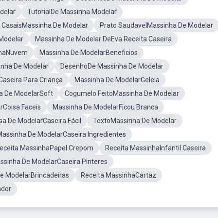
delar
TutorialDe Massinha Modelar
 CasaisMassinha De Modelar
Prato SaudavelMassinha De Modelar
Modelar
Massinha De Modelar DeEva Receita Caseira
nhaNuvem
Massinha De ModelarBeneficios
inha De Modelar
DesenhoDe Massinha De Modelar
Caseira Para Criança
Massinha De ModelarGeleia
a De ModelarSoft
Cogumelo FeitoMassinha De Modelar
rCoisa Faceis
Massinha De ModelarFicou Branca
sa De ModelarCaseira Fácil
TextoMassinha De Modelar
assinha De ModelarCaseira Ingredientes
eceita MassinhaPapel Crepom
Receita MassinhaInfantil Caseira
ssinha De ModelarCaseira Pinteres
e ModelarBrincadeiras
Receita MassinhaCartaz
ador