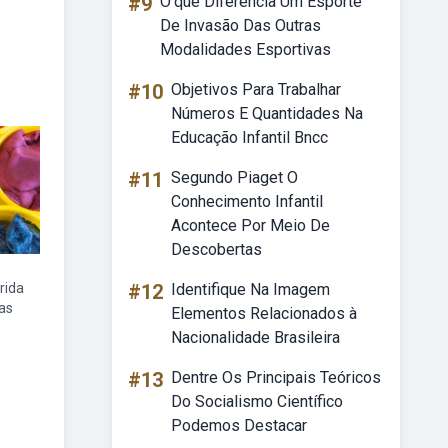
#9
O'que Diferencia Um Esporte
De Invasão Das Outras
Modalidades Esportivas
#10
Objetivos Para Trabalhar
Números E Quantidades Na
Educação Infantil Bncc
#11
Segundo Piaget O
Conhecimento Infantil
Acontece Por Meio De
Descobertas
rida
#12
Identifique Na Imagem
as
Elementos Relacionados à
Nacionalidade Brasileira
#13
Dentre Os Principais Teóricos
Do Socialismo Científico
Podemos Destacar