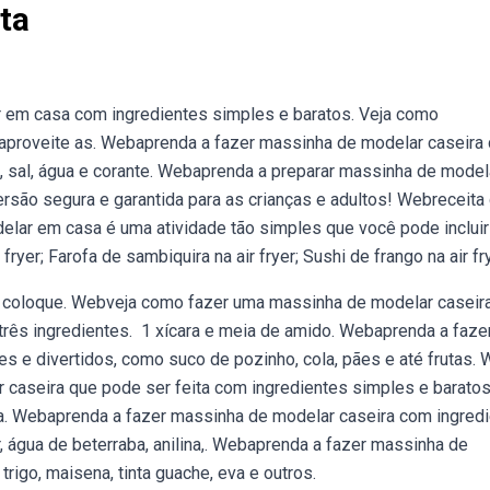
ta
 em casa com ingredientes simples e baratos. Veja como
 aproveite as. Webaprenda a fazer massinha de modelar caseira
o, sal, água e corante. Webaprenda a preparar massinha de model
ersão segura e garantida para as crianças e adultos! Webreceita
lar em casa é uma atividade tão simples que você pode incluir
ryer; Farofa de sambiquira na air fryer; Sushi de frango na air fry
, coloque. Webveja como fazer uma massinha de modelar caseira
três ingredientes. ️ 1 xícara e meia de amido. Webaprenda a faze
s e divertidos, como suco de pozinho, cola, pães e até frutas.
 caseira que pode ser feita com ingredientes simples e baratos
ada. Webaprenda a fazer massinha de modelar caseira com ingred
 água de beterraba, anilina,. Webaprenda a fazer massinha de
igo, maisena, tinta guache, eva e outros.