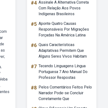
#4
Assinale A Alternativa Correta
Com Relação Aos Povos
Indígenas Brasileiros
#5
Aponte Quatro Causas
Responsáveis Por Migrações
 com
Forçadas Na América Latina
ar
 de
#6
Quais Características
 as
Adaptativas Permitem Que
Alguns Seres Vivos Habitam
er;
#7
Tecendo Linguagens Língua
,
Portuguesa 7 Ano Manual Do
r
Professor Respostas
 Weba
.
#8
Pelos Comentários Feitos Pelo
ientes
Narrador Pode-se Concluir
Corretamente Que