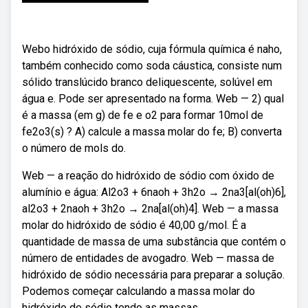
Webo hidróxido de sódio, cuja fórmula química é naho,
também conhecido como soda cáustica, consiste num
sólido translúcido branco deliquescente, solúvel em
água e. Pode ser apresentado na forma. Web — 2) qual
é a massa (em g) de fe e o2 para formar 10mol de
fe2o3(s) ? A) calcule a massa molar do fe; B) converta
o número de mols do.
Web — a reação do hidróxido de sódio com óxido de
alumínio e água: Al2o3 + 6naoh + 3h2o → 2na3[al(oh)6],
al2o3 + 2naoh + 3h2o → 2na[al(oh)4]. Web — a massa
molar do hidróxido de sódio é 40,00 g/mol. É a
quantidade de massa de uma substância que contém o
número de entidades de avogadro. Web — massa de
hidróxido de sódio necessária para preparar a solução.
Podemos começar calculando a massa molar do
hidróxido de sódio tendo as massas.