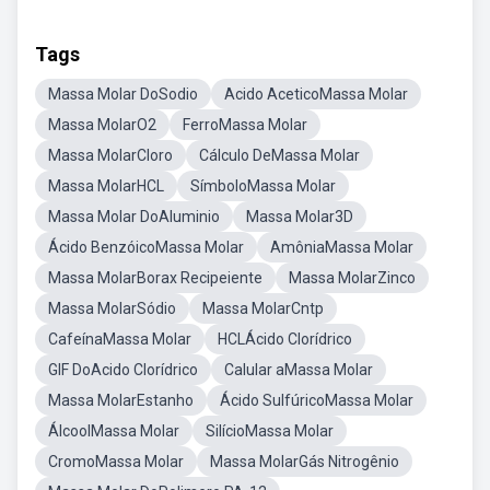
Tags
Massa Molar DoSodio
Acido AceticoMassa Molar
Massa MolarO2
FerroMassa Molar
Massa MolarCloro
Cálculo DeMassa Molar
Massa MolarHCL
SímboloMassa Molar
Massa Molar DoAluminio
Massa Molar3D
Ácido BenzóicoMassa Molar
AmôniaMassa Molar
Massa MolarBorax Recipeiente
Massa MolarZinco
Massa MolarSódio
Massa MolarCntp
CafeínaMassa Molar
HCLÁcido Clorídrico
GIF DoAcido Clorídrico
Calular aMassa Molar
Massa MolarEstanho
Ácido SulfúricoMassa Molar
ÁlcoolMassa Molar
SilícioMassa Molar
CromoMassa Molar
Massa MolarGás Nitrogênio