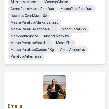
AlimentosMassas
MosmanMassa
Como FazerMassa Parafuso
MassaPilar Parafuso
Receitas ComMacarrão
Massa ParafusoMarca Gaiteiro
Massa ParafusoIsabela 400G
MenorParafuso
MossmannMassa
MassaFortaleza
Massa ParafusoSao Jose
MassaFiler
Massa ParafusoCadore 1Kg
Vilma Alimentos
ParafusoVitamassa
Emelie