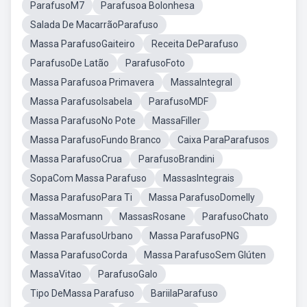
ParafusoM7
Parafusoa Bolonhesa
Salada De MacarrãoParafuso
Massa ParafusoGaiteiro
Receita DeParafuso
ParafusoDe Latão
ParafusoFoto
Massa Parafusoa Primavera
MassaIntegral
Massa ParafusoIsabela
ParafusoMDF
Massa ParafusoNo Pote
MassaFiller
Massa ParafusoFundo Branco
Caixa ParaParafusos
Massa ParafusoCrua
ParafusoBrandini
SopaCom Massa Parafuso
MassasIntegrais
Massa ParafusoPara Ti
Massa ParafusoDomelly
MassaMosmann
MassasRosane
ParafusoChato
Massa ParafusoUrbano
Massa ParafusoPNG
Massa ParafusoCorda
Massa ParafusoSem Glúten
MassaVitao
ParafusoGalo
Tipo DeMassa Parafuso
BariilaParafuso