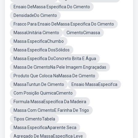
Ensaio DeMassa Específica Do Cimento
DensidadeDo Cimento
Frasco Para Ensaio DeMassa Especifica Do Cimento
MassaUnitária Cimento
CimentoCimassa
Massa EspecificaChumbo
Massa Específica DosSólidos
Massa Específica DoConcreto Brita E Água
Massa De CimentoNa Pele Imagem Engraçadas
Produto Que Coloca NaMassa De Cimento
MassaTuntun De Cimento
Ensaio MassaEspecifca
Com Posição QuimicaCimento
Formula MassaEspecífica Da Madeira
Massa Com CimentoE Farinha De Trigo
Tipos CimentoTabela
Massa EspecificaAparente Seca
Agregado De MassaEspecífica Leve