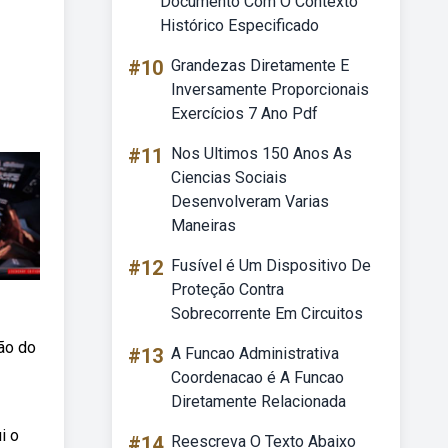
Documento Com O Contexto
Histórico Especificado
#10
Grandezas Diretamente E
Inversamente Proporcionais
Exercícios 7 Ano Pdf
#11
Nos Ultimos 150 Anos As
Ciencias Sociais
Desenvolveram Varias
Maneiras
#12
Fusível é Um Dispositivo De
Proteção Contra
Sobrecorrente Em Circuitos
ção do
#13
A Funcao Administrativa
Coordenacao é A Funcao
Diretamente Relacionada
i o
#14
Reescreva O Texto Abaixo