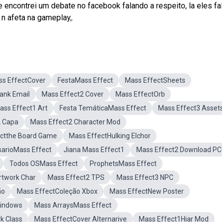
 encontrei um debate no facebook falando a respeito, la eles f
 n afeta na gameplay,.
s EffectCover
FestaMass Effect
Mass EffectSheets
ank Email
Mass Effect2 Cover
Mass EffectOrb
ass Effect1 Art
Festa TemáticaMass Effect
Mass Effect3 Asset
2 Capa
Mass Effect2 Character Mod
ctthe Board Game
Mass EffectHulking Elchor
sarioMass Effect
Jiana Mass Effect1
Mass Effect2 Download PC
Todos OSMass Effect
ProphetsMass Effect
rtwork Char
Mass Effect2 TPS
Mass Effect3 NPC
ão
Mass EffectColeção Xbox
Mass EffectNew Poster
Windows
Mass ArraysMass Effect
k Class
Mass EffectCover Alternarive
Mass Effect1Hiar Mod