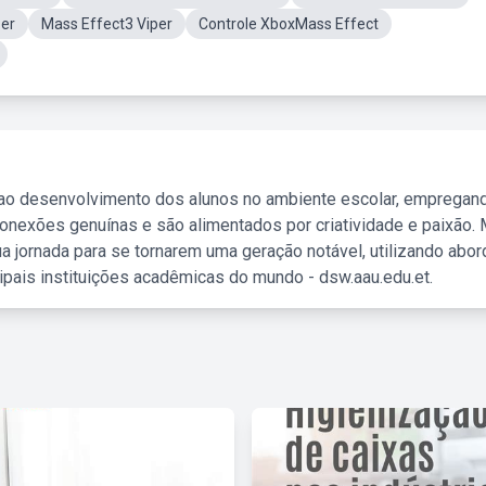
zer
Mass Effect3 Viper
Controle XboxMass Effect
 ao desenvolvimento dos alunos no ambiente escolar, empregan
nexões genuínas e são alimentados por criatividade e paixão. 
a jornada para se tornarem uma geração notável, utilizando abo
ipais instituições acadêmicas do mundo - dsw.aau.edu.et.