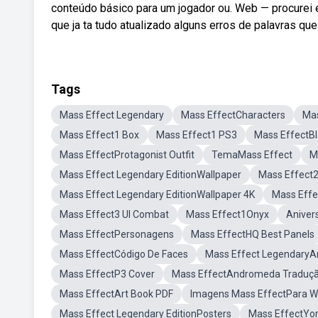
conteúdo básico para um jogador ou. Web — procurei e
que ja ta tudo atualizado alguns erros de palavras que
Tags
Mass Effect Legendary
Mass EffectCharacters
Mas
Mass Effect1 Box
Mass Effect1 PS3
Mass EffectBl
Mass EffectProtagonist Outfit
TemaMass Effect
M
Mass Effect Legendary EditionWallpaper
Mass Effect
Mass Effect Legendary EditionWallpaper 4K
Mass Effe
Mass Effect3 UI Combat
Mass Effect1Onyx
Aniver
Mass EffectPersonagens
Mass EffectHQ Best Panels
Mass EffectCódigo De Faces
Mass Effect LegendaryA
Mass EffectP3 Cover
Mass EffectAndromeda Traduç
Mass EffectArt Book PDF
Imagens Mass EffectPara 
Mass Effect Legendary EditionPosters
Mass EffectYor