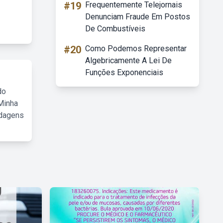
#19
Frequentemente Telejornais
Denunciam Fraude Em Postos
De Combustíveis
#20
Como Podemos Representar
Algebricamente A Lei De
Funções Exponenciais
do
Minha
rdagens