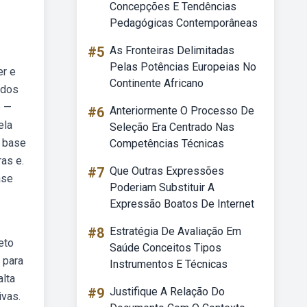
Concepções E Tendências
Pedagógicas Contemporâneas
#5
As Fronteiras Delimitadas
Pelas Potências Europeias No
er e
Continente Africano
 dos
b —
#6
Anteriormente O Processo De
ela
Seleção Era Centrado Nas
o base
Competências Técnicas
as e.
#7
Que Outras Expressões
ase
Poderiam Substituir A
Expressão Boatos De Internet
#8
Estratégia De Avaliação Em
eto
Saúde Conceitos Tipos
 para
Instrumentos E Técnicas
alta
#9
Justifique A Relação Do
ivas.