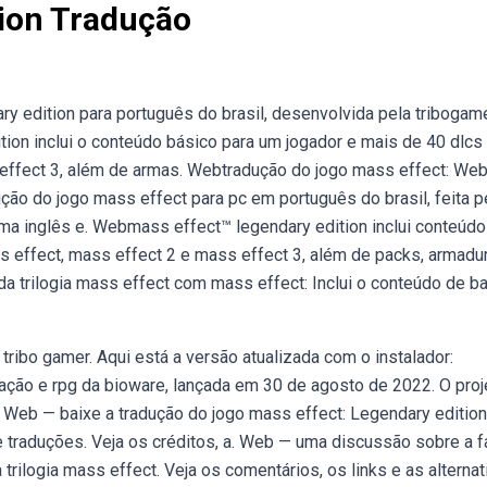
tion Tradução
y edition para português do brasil, desenvolvida pela tribogam
ion inclui o conteúdo básico para um jogador e mais de 40 dlcs
effect 3, além de armas. Webtradução do jogo mass effect: We
ão do jogo mass effect para pc em português do brasil, feita p
oma inglês e. Webmass effect™ legendary edition inclui conteúd
 effect, mass effect 2 e mass effect 3, além de packs, armadur
 trilogia mass effect com mass effect: Inclui o conteúdo de b
ribo gamer. Aqui está a versão atualizada com o instalador:
ação e rpg da bioware, lançada em 30 de agosto de 2022. O proj
da. Web — baixe a tradução do jogo mass effect: Legendary edition
de traduções. Veja os créditos, a. Web — uma discussão sobre a f
trilogia mass effect. Veja os comentários, os links e as alternat