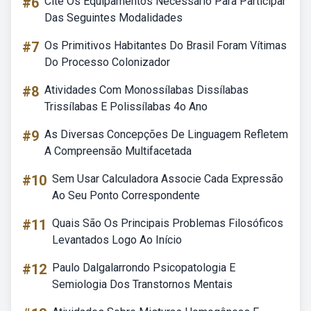
#6
Cite Os Equipamentos Necessário Para Participar
Das Seguintes Modalidades
#7
Os Primitivos Habitantes Do Brasil Foram Vítimas
Do Processo Colonizador
#8
Atividades Com Monossílabas Dissílabas
Trissílabas E Polissílabas 4o Ano
#9
As Diversas Concepções De Linguagem Refletem
A Compreensão Multifacetada
#10
Sem Usar Calculadora Associe Cada Expressão
Ao Seu Ponto Correspondente
#11
Quais São Os Principais Problemas Filosóficos
Levantados Logo Ao Início
#12
Paulo Dalgalarrondo Psicopatologia E
Semiologia Dos Transtornos Mentais