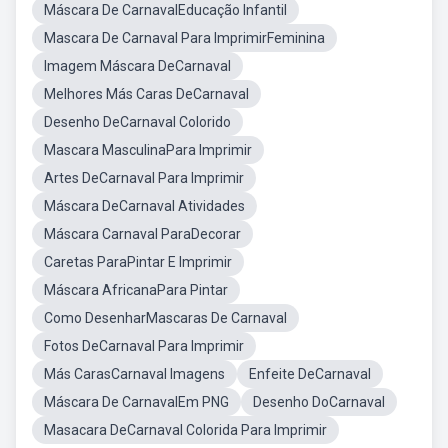
Máscara De CarnavalEducação Infantil
Mascara De Carnaval Para ImprimirFeminina
Imagem Máscara DeCarnaval
Melhores Más Caras DeCarnaval
Desenho DeCarnaval Colorido
Mascara MasculinaPara Imprimir
Artes DeCarnaval Para Imprimir
Máscara DeCarnaval Atividades
Máscara Carnaval ParaDecorar
Caretas ParaPintar E Imprimir
Máscara AfricanaPara Pintar
Como DesenharMascaras De Carnaval
Fotos DeCarnaval Para Imprimir
Más CarasCarnaval Imagens
Enfeite DeCarnaval
Máscara De CarnavalEm PNG
Desenho DoCarnaval
Masacara DeCarnaval Colorida Para Imprimir