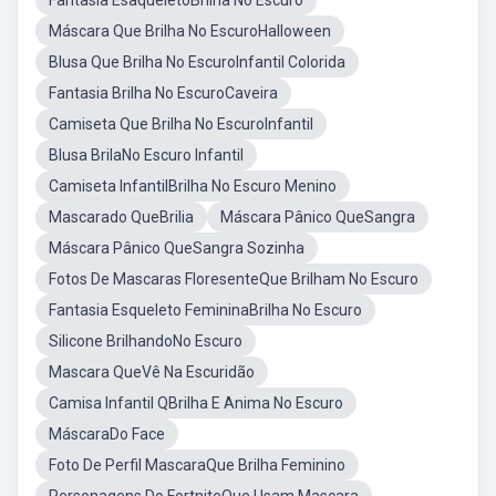
Fantasia EsaqueletoBrilha No Escuro
Máscara Que Brilha No EscuroHalloween
Blusa Que Brilha No EscuroInfantil Colorida
Fantasia Brilha No EscuroCaveira
Camiseta Que Brilha No EscuroInfantil
Blusa BrilaNo Escuro Infantil
Camiseta InfantilBrilha No Escuro Menino
Mascarado QueBrilia
Máscara Pânico QueSangra
Máscara Pânico QueSangra Sozinha
Fotos De Mascaras FloresenteQue Brilham No Escuro
Fantasia Esqueleto FemininaBrilha No Escuro
Silicone BrilhandoNo Escuro
Mascara QueVê Na Escuridão
Camisa Infantil QBrilha E Anima No Escuro
MáscaraDo Face
Foto De Perfil MascaraQue Brilha Feminino