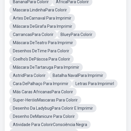
BananaPara Colorir
ÁfricaPara Colorir
Mascara LindinhaPara Colorir
Artes DeCarnaval Para Imprimir
Máscara DeGirafa Para Imprimir
CarrancasPara Colorir
BlueyPara Colorir
Máscara DeTeatro Para Imprimir
Desenhos DeTime Para Colorir
Coelho's DePáscoa Para Colorir
Máscara DeTartaruga Para Imprimir
AstridPara Colorir
Batalha NavalPara Imprimir
Cara DePalhaço Para Imprimir
Letras Para ImprimirI
Más Caras AfricanasPara Colorir
Super-HeróisMascaras Para Colorir
Desenho Da LadybugPara Colorir E Imprimir
Desenho DeManicure Para Colorir
Atividade Para ColorirConsciência Negra