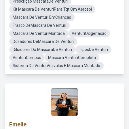
Prescrição MascaraDe Venturi
Kit Máscara De VenturiPara Tqt Om Aerosol
Mascara De Venturi EmCriancas
Frasco DeMascara De Venturi
Mascara De VenturiMontada
VenturiOxigenação
Dosadores DeMascara De Venturi
Diluidores Da MascaraDe Venturi
TiposDe Venturi
VenturiCompas
Mascara VenturiCompleta
Sistema De VenturiValvulas E Mascara Montado
Emelie