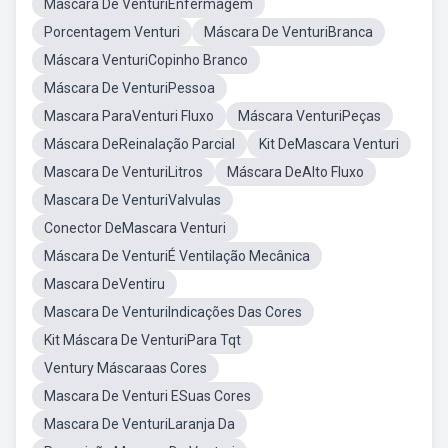
Mascara De VenturiEnfermagem
Porcentagem Venturi
Máscara De VenturiBranca
Máscara VenturiCopinho Branco
Máscara De VenturiPessoa
Mascara ParaVenturi Fluxo
Máscara VenturiPeças
Máscara DeReinalação Parcial
Kit DeMascara Venturi
Mascara De VenturiLitros
Máscara DeAlto Fluxo
Mascara De VenturiValvulas
Conector DeMascara Venturi
Máscara De VenturiÉ Ventilação Mecânica
Mascara DeVentiru
Mascara De VenturiIndicações Das Cores
Kit Máscara De VenturiPara Tqt
Ventury Máscaraas Cores
Mascara De Venturi ESuas Cores
Mascara De VenturiLaranja Da