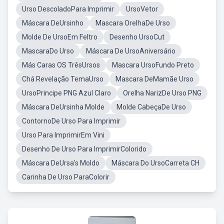
Urso DescoladoPara Imprimir
UrsoVetor
Máscara DeUrsinho
Mascara OrelhaDe Urso
Molde De UrsoEm Feltro
Desenho UrsoCut
MascaraDo Urso
Máscara De UrsoAniversário
Más Caras OS TrêsUrsos
Mascara UrsoFundo Preto
Chá Revelação TemaUrso
Mascara DeMamãe Urso
UrsoPrincipe PNG Azul Claro
Orelha NarizDe Urso PNG
Máscara DeUrsinha Molde
Molde CabeçaDe Urso
ContornoDe Urso Para Imprimir
Urso Para ImprimirEm Vini
Desenho De Urso Para ImprimirColorido
Máscara DeUrsa's Moldo
Máscara Do UrsoCarreta CH
Carinha De Urso ParaColorir