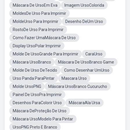
Máscara De UrsoEm Eva
Imagem UrsoColorida
MoldesDe Urso Para Imprimir
MoldeUrso Para Imprimir
Desenho DeUm Urso
RostoDe Urso Para Imprimir
Como Fazer UmaMáscara De Urso
Display UrsoPolar Imprimir
Molde De UrsoGrande Para Imprimir
CaraUrso
Máscara UrsoBranco
Máscara De UrsoBranco Game
Molde De Urso DeTecido
Como Desenhar UmUrso
Urso Panda ParaPintar
Mascara Urso
Molde UrsoPNG
Máscara UrsoBranco Cucurucho
Painel De UrsoPra Imprimir
Desenhos ParaColorir Urso
MáscaraAla Ursa
Máscara DeProteção De Urso
Máscara UrsoModelo Para Pintar
UrsoPNG Preto E Branco