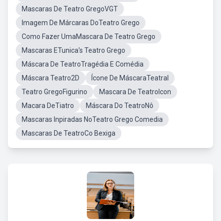
Mascaras De Teatro GregoVGT
Imagem De Márcaras DoTeatro Grego
Como Fazer UmaMascara De Teatro Grego
Mascaras ETunica's Teatro Grego
Máscara De TeatroTragédia E Comédia
Máscara Teatro2D
Ícone De MáscaraTeatral
Teatro GregoFigurino
Mascara De TeatroIcon
Macara DeTiatro
Máscara Do TeatroNô
Mascaras Inpiradas NoTeatro Grego Comedia
Mascaras De TeatroCo Bexiga