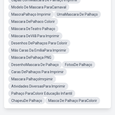
Capas ComMascara De Palhaço Imprimir
Modelo De Mascara ParaCarnaval
MascraPalhaço Imprimir
UmaMascara De Palhaço
Mascara DePalhaco Colorir
Máscara DeTeatro Palhaço
Máscara DeVilã Para Imprimir
Desenhos DePalhaços Para Colorir
Más Caras Da EmíliaPara Imprimir
Máscara DePalhaça PNG
DesenhoMascara De Palhaço
FotosDe Palhaço
Caras DePalhaços Para Imprimir
Mascara PalhaçoImrpimir
Atividades DiversasPara Imprimir
Palhaço ParaColorir Educação Infantil
ChapeuDe Palhaço
Masca De Palhaço ParaColorir