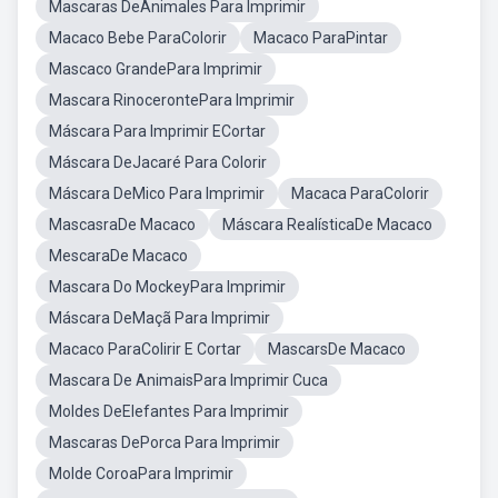
Mascaras DeAnimales Para Imprimir
Macaco Bebe ParaColorir
Macaco ParaPintar
Mascaco GrandePara Imprimir
Mascara RinocerontePara Imprimir
Máscara Para Imprimir ECortar
Máscara DeJacaré Para Colorir
Máscara DeMico Para Imprimir
Macaca ParaColorir
MascasraDe Macaco
Máscara RealísticaDe Macaco
MescaraDe Macaco
Mascara Do MockeyPara Imprimir
Máscara DeMaçã Para Imprimir
Macaco ParaColirir E Cortar
MascarsDe Macaco
Mascara De AnimaisPara Imprimir Cuca
Moldes DeElefantes Para Imprimir
Mascaras DePorca Para Imprimir
Molde CoroaPara Imprimir