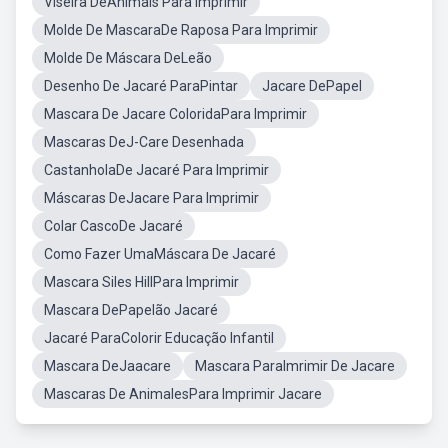
Viseira DeAnimais Para Imprimir
Molde De MascaraDe Raposa Para Imprimir
Molde De Máscara DeLeão
Desenho De Jacaré ParaPintar
Jacare DePapel
Mascara De Jacare ColoridaPara Imprimir
Mascaras DeJ-Care Desenhada
CastanholaDe Jacaré Para Imprimir
Máscaras DeJacare Para Imprimir
Colar CascoDe Jacaré
Como Fazer UmaMáscara De Jacaré
Mascara Siles HillPara Imprimir
Mascara DePapelão Jacaré
Jacaré ParaColorir Educação Infantil
Mascara DeJaacare
Mascara ParaImrimir De Jacare
Mascaras De AnimalesPara Imprimir Jacare