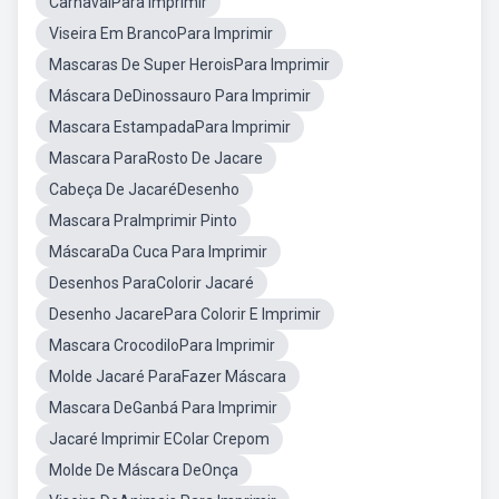
CarnavalPara Imprimir
Viseira Em BrancoPara Imprimir
Mascaras De Super HeroisPara Imprimir
Máscara DeDinossauro Para Imprimir
Mascara EstampadaPara Imprimir
Mascara ParaRosto De Jacare
Cabeça De JacaréDesenho
Mascara PraImprimir Pinto
MáscaraDa Cuca Para Imprimir
Desenhos ParaColorir Jacaré
Desenho JacarePara Colorir E Imprimir
Mascara CrocodiloPara Imprimir
Molde Jacaré ParaFazer Máscara
Mascara DeGanbá Para Imprimir
Jacaré Imprimir EColar Crepom
Molde De Máscara DeOnça