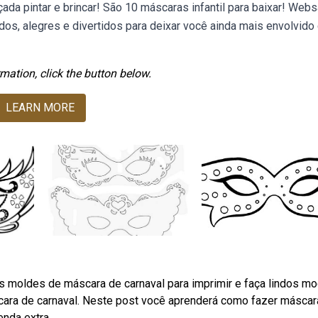
çada pintar e brincar! São 10 máscaras infantil para baixar! Web
os, alegres e divertidos para deixar você ainda mais envolvido
mation, click the button below.
LEARN MORE
ios moldes de máscara de carnaval para imprimir e faça lindos m
cara de carnaval. Neste post você aprenderá como fazer másca
enda extra.