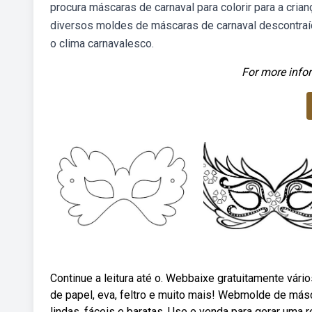
procura máscaras de carnaval para colorir para a crian
diversos moldes de máscaras de carnaval descontraíd
o clima carnavalesco.
For more infor
Continue a leitura até o. Webbaixe gratuitamente vár
de papel, eva, feltro e muito mais! Webmolde de más
lindas, fáceis e baratas. Use e venda para gerar uma r