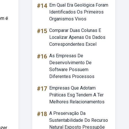
#14
Em Qual Era Geológica Foram
Identificados Os Primeiros
ém é
Organismos Vivos
#15
Comparar Duas Colunas E
Localizar Apenas Os Dados
Correspondentes Excel
#16
As Empresas De
Desenvolvimento De
Software Possuem
Diferentes Processos
#17
Empresas Que Adotam
Práticas Esg Tendem A Ter
Melhores Relacionamentos
#18
A Preservação Da
Sustentabilidade Do Recurso
Natural Exposto Pressupõe
azer