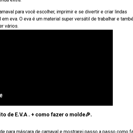
al para você escolher, imprimir e se divertir e criar lindas
 em eva. O eva é um material super versátil de trabalhar e tamb
r vários.
to de E.V.A . + como fazer o molde🎉.
lde para máscara de carnaval e mostrarei passo a passo como f