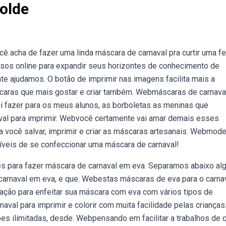
olde
cê acha de fazer uma linda máscara de carnaval pra curtir uma f
ursos online para expandir seus horizontes de conhecimento de
te ajudamos. O botão de imprimir nas imagens facilita mais a
scaras que mais gostar e criar também. Webmáscaras de carnav
i fazer para os meus alunos, as borboletas as meninas que
val para imprimir. Webvocê certamente vai amar demais esses
você salvar, imprimir e criar as máscaras artesanais. Webmod
íveis de se confeccionar uma máscara de carnaval!
s para fazer máscara de carnaval em eva. Separamos abaixo al
 carnaval em eva, e que. Webestas máscaras de eva para o carna
nação para enfeitar sua máscara com eva com vários tipos de
aval para imprimir e colorir com muita facilidade pelas crianças
es ilimitadas, desde. Webpensando em facilitar a trabalhos de