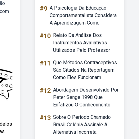
são
#9
A Psicologia Da Educação
 com
Comportamentalista Considera
A Aprendizagem Como
#10
Relato Da Análise Dos
Instrumentos Avaliativos
Utilizados Pelo Professor
#11
Que Métodos Contraceptivos
São Citados Na Reportagem
Como Eles Funcionam
#12
Abordagem Desenvolvido Por
Peter Senge 1998 Que
Enfatizou O Conhecimento
#13
Sobre O Período Chamado
odelos
Brasil Colônia Assinale A
ras
Alternativa Incorreta