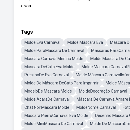
essa ...
Tags
Molde Eva Carnaval
Molde Máscara Eva
Mascara D
Molde ParaMáscara De Carnaval
Mascaras ParaCarna
Máscara CarnavalMenina Molde
Molde Máscara De Ca
Mascara DeGato Eva Molde
Molde Mascara Carnaval
PresilhaDe Eva Carnaval
Molde Máscara CarnavalInfant
Molde De Máscara DeGato Para Imprimir
Molde Másca
ModeloDe Mascara Molde
MoldeDecoração Carnaval
Molde AcaraDe Carnaval
Máscara De CarnavalAmare 
Chat NoirMáscara Molde
MoldeNome Carnaval
Fot
Mascara PierroCarnaval Eva Molde
Desenho Mascara 
Molde MiniMáscara De Carnaval
Molde De MascaraCa