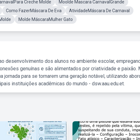
arnavalPara Creche Molde
Moolde Mascara CarnavalGrande
Como FazerMáscara De Eva
AtividadeMáscara De Carnaval
Molde
Molde MáscaraMulher Gato
 ao desenvolvimento dos alunos no ambiente escolar, empregan
nexões genuínas e são alimentados por criatividade e paixão. 
a jornada para se tornarem uma geração notável, utilizando abo
ipais instituições acadêmicas do mundo - dsw.aau.edu.et.