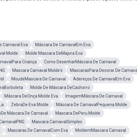
e Carnaval Eva
Máscara De CarnavalEm Eva
val Molde
Molde Mascara DeMajora Eva
rnavalPara Criança
Como DesenharMáscara De Carnaval
PNG
Mascara Carnaval Molde's
MascarasPara Decorar De Carnava
il
MoudeMascara De Carnaval
Adereços De CarnavalEm Eva
raBorboleta
Molde De Máscara DeCachorro
Máscara DeOnça Molde Eva
ImagemMáscara De Carnaval
La
ZebraDe Eva Molde
Máscara De CarnavalPequena Molde
oDe Máscara De Carnaval
Mascara DePeru Molde
CarnavalPNG
Mascara CarnavalSimples
r
Mascaras De CarnavalCom Eva
MoldemMascara Carnaval