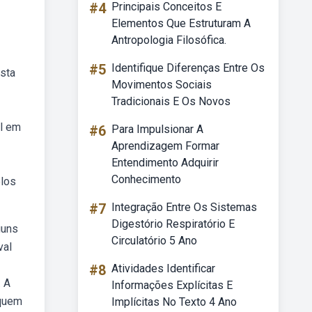
#4
Principais Conceitos E
Elementos Que Estruturam A
Antropologia Filosófica.
#5
Identifique Diferenças Entre Os
esta
Movimentos Sociais
Tradicionais E Os Novos
al em
#6
Para Impulsionar A
Aprendizagem Formar
Entendimento Adquirir
Conhecimento
elos
#7
Integração Entre Os Sistemas
Digestório Respiratório E
guns
Circulatório 5 Ano
val
#8
Atividades Identificar
. A
Informações Explícitas E
 quem
Implícitas No Texto 4 Ano