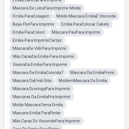
Emilia CarecaPara Imprimir
Mascara De LoboPara Imprimir Molde
Emilia ParaColagem
Molde Mascara EmiliaE Visconde
Beija-FlorPara Imprimir
Emilia ParaColocar Cabelo
Emilia ParaColorir
Máscara PauPara Imprimir
Emilia Para ImprimirCartaz
MáscaraDe Vilã Para Imprimir
Más CarasDa Emília Para Imprimir
ViseiraDa Emilia Para Imprimir
Mascara Da EmiliaColorida7
Mascara Da EmiliaPrimir
Mascara DaEmili Sitio
MoldemMascara Da Emilia
Máscara DcoringaPara Imprimir
Mascaras Da EmiliaPra Imprimir
Molde MascaraTema Emilia
Mascara Emilia ParaPintar
Más Caras Do ViscondePara Imprimir