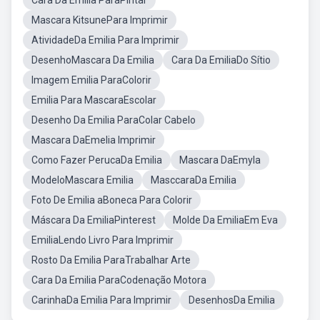
Cara Da Emilia ParaPintar
Mascara KitsunePara Imprimir
AtividadeDa Emilia Para Imprimir
DesenhoMascara Da Emilia
Cara Da EmiliaDo Sítio
Imagem Emilia ParaColorir
Emilia Para MascaraEscolar
Desenho Da Emilia ParaColar Cabelo
Mascara DaEmelia Imprimir
Como Fazer PerucaDa Emilia
Mascara DaEmyla
ModeloMascara Emilia
MasccaraDa Emilia
Foto De Emilia aBoneca Para Colorir
Máscara Da EmiliaPinterest
Molde Da EmiliaEm Eva
EmiliaLendo Livro Para Imprimir
Rosto Da Emilia ParaTrabalhar Arte
Cara Da Emilia ParaCodenação Motora
CarinhaDa Emilia Para Imprimir
DesenhosDa Emilia