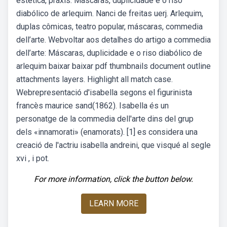
estética, práxis. Máscaras, duplicidade e o riso
diabólico de arlequim. Nanci de freitas uerj. Arlequim,
duplas cômicas, teatro popular, máscaras, commedia
dell’arte. Webvoltar aos detalhes do artigo a commedia
dell’arte: Máscaras, duplicidade e o riso diabólico de
arlequim baixar baixar pdf thumbnails document outline
attachments layers. Highlight all match case.
Webrepresentació d'isabella segons el figurinista
francès maurice sand(1862). Isabella és un
personatge de la commedia dell'arte dins del grup
dels «innamorati» (enamorats). [1] es considera una
creació de l'actriu isabella andreini, que visqué al segle
xvi , i pot.
For more information, click the button below.
LEARN MORE