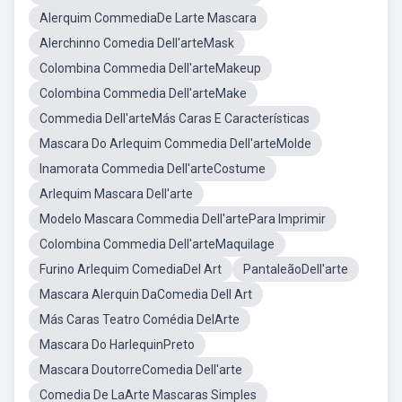
Alerquim CommediaDe Larte Mascara
Alerchinno Comedia Dell'arteMask
Colombina Commedia Dell'arteMakeup
Colombina Commedia Dell'arteMake
Commedia Dell'arteMás Caras E Características
Mascara Do Arlequim Commedia Dell'arteMolde
Inamorata Commedia Dell'arteCostume
Arlequim Mascara Dell'arte
Modelo Mascara Commedia Dell'artePara Imprimir
Colombina Commedia Dell'arteMaquilage
Furino Arlequim ComediaDel Art
PantaleãoDell'arte
Mascara Alerquin DaComedia Dell Art
Más Caras Teatro Comédia DelArte
Mascara Do HarlequinPreto
Mascara DoutorreComedia Dell'arte
Comedia De LaArte Mascaras Simples