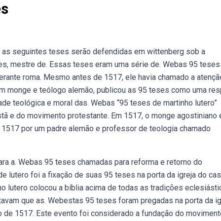
es
, as seguintes teses serão defendidas em wittenberg sob a
artes, mestre de. Essas teses eram uma série de. Webas 95 teses
perante roma. Mesmo antes de 1517, ele havia chamado a atençã
 um monge e teólogo alemão, publicou as 95 teses como uma re
dade teológica e moral das. Webas “95 teses de martinho lutero”
ristã e do movimento protestante. Em 1517, o monge agostiniano 
 1517 por um padre alemão e professor de teologia chamado
para a. Webas 95 teses chamadas para reforma e retorno do
lutero foi a fixação de suas 95 teses na porta da igreja do cas
 lutero colocou a bíblia acima de todas as tradições eclesiásti
tavam que as. Webestas 95 teses foram pregadas na porta da ig
o de 1517. Este evento foi considerado a fundação do moviment