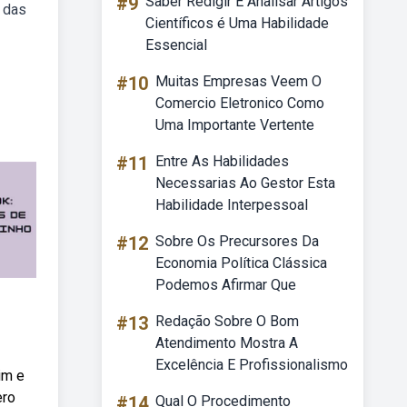
#9
Saber Redigir E Analisar Artigos
r das
Científicos é Uma Habilidade
Essencial
#10
Muitas Empresas Veem O
Comercio Eletronico Como
Uma Importante Vertente
#11
Entre As Habilidades
Necessarias Ao Gestor Esta
Habilidade Interpessoal
#12
Sobre Os Precursores Da
Economia Política Clássica
Podemos Afirmar Que
#13
Redação Sobre O Bom
Atendimento Mostra A
Excelência E Profissionalismo
im e
ero
#14
Qual O Procedimento