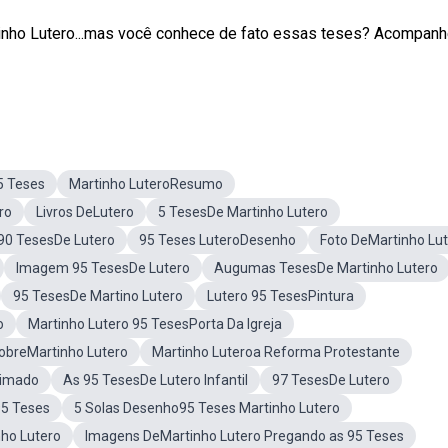
tinho Lutero...mas você conhece de fato essas teses? Acompan
5 Teses
Martinho LuteroResumo
ro
Livros DeLutero
5 TesesDe Martinho Lutero
90 TesesDe Lutero
95 Teses LuteroDesenho
Foto DeMartinho Lu
Imagem 95 TesesDe Lutero
Augumas TesesDe Martinho Lutero
95 TesesDe Martino Lutero
Lutero 95 TesesPintura
o
Martinho Lutero 95 TesesPorta Da Igreja
obreMartinho Lutero
Martinho Luteroa Reforma Protestante
nimado
As 95 TesesDe Lutero Infantil
97 TesesDe Lutero
95 Teses
5 Solas Desenho95 Teses Martinho Lutero
ho Lutero
Imagens DeMartinho Lutero Pregando as 95 Teses