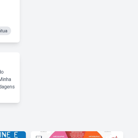
átua
do
Minha
rdagens