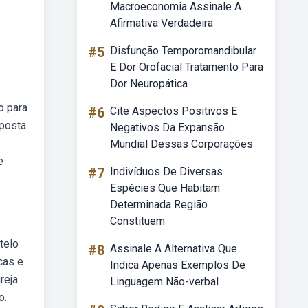
Macroeconomia Assinale A
Afirmativa Verdadeira
#5
Disfunção Temporomandibular
E Dor Orofacial Tratamento Para
Dor Neuropática
o para
#6
Cite Aspectos Positivos E
sposta
Negativos Da Expansão
Mundial Dessas Corporações
e
#7
Indivíduos De Diversas
Espécies Que Habitam
Determinada Região
Constituem
telo
#8
Assinale A Alternativa Que
cas e
Indica Apenas Exemplos De
reja
Linguagem Não-verbal
o.