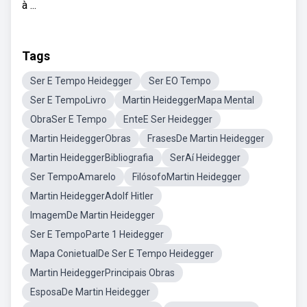
à ...
Tags
Ser E Tempo Heidegger
Ser EO Tempo
Ser E TempoLivro
Martin HeideggerMapa Mental
ObraSer E Tempo
EnteE Ser Heidegger
Martin HeideggerObras
FrasesDe Martin Heidegger
Martin HeideggerBibliografia
SerAí Heidegger
Ser TempoAmarelo
FilósofoMartin Heidegger
Martin HeideggerAdolf Hitler
ImagemDe Martin Heidegger
Ser E TempoParte 1 Heidegger
Mapa ConietualDe Ser E Tempo Heidegger
Martin HeideggerPrincipais Obras
EsposaDe Martin Heidegger