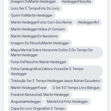
Imagem DoMartin Heidegger
HeideggerFilosofia
Livro Ser É TempoFoto Do Livro
Quem FoiMartin Heidegger
Martin HeideggerFotos Com Seu Nome
HeideggerArt
Martin Heidegger'sIdea of Concern
Martin HeideggerEo Narzismo
Imagem Do FilosofoMartin Heidegger
Mapa Mental Sobre Horizonte DoSer E Do Tempo De
Martin Heidegger
Fotos DeFilosofos Martin Heidegger
Ficha Catalográfica Editora VozesSer E Tempo
Heidegger
Tradução Ser E Tempo HeideggerJesus Adrian Escudeiro
Martin HeideggerFrase
O Ser EO Tempo Livro Bilingue
Friedrich NietzscheE Martin Heidegge
AngustiaHeidegger
MartinUnd Fritz Heidegger
Capa Do Livro OriginalSer E Tempo