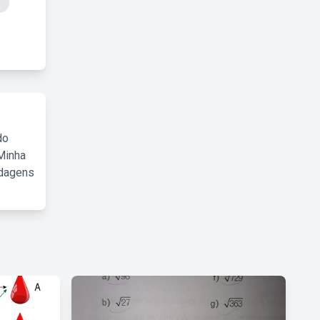
G
do
Minha
rdagens