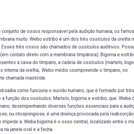
 o conjunto de ossos responsável pela audição humana, os famo
brana muito. Webo estribo é um dos três ossículos da orelha 
a. Esses três ossos são chamados de ossículos auditivos. Poss
o (em contato direto com a membrana timpânica); Bigorna e estri
sentes a caixa do tímpano, a cadeia de ossículos (martelo, bigo
is interna da orelha,. Webo médio coompreende o tímpano, os
arte chamada mastóide.
bsaiba como funciona o ouvido humano, que é formado por trê
e a função dos ossículos: Martelo, bigorna e estribo, que. Weba 
umano, desempenhando diversas funções essenciais para a audiç
rose, ou otospongiose, é uma doença provocada pela reabsorção
impede a. Weba bigorna é o osso central, localizado entre o ma
ca na janela oval e a fecha.