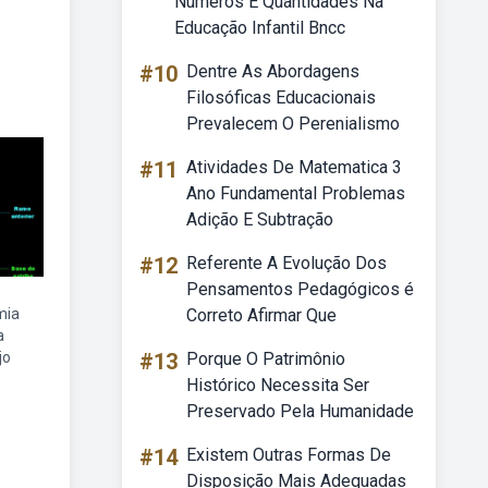
Números E Quantidades Na
Educação Infantil Bncc
#10
Dentre As Abordagens
Filosóficas Educacionais
Prevalecem O Perenialismo
#11
Atividades De Matematica 3
Ano Fundamental Problemas
Adição E Subtração
#12
Referente A Evolução Dos
Pensamentos Pedagógicos é
mia
Correto Afirmar Que
a
jo
#13
Porque O Patrimônio
Histórico Necessita Ser
Preservado Pela Humanidade
#14
Existem Outras Formas De
Disposição Mais Adequadas