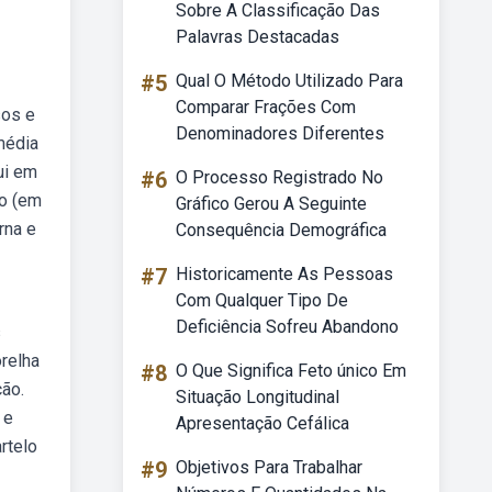
Sobre A Classificação Das
Palavras Destacadas
#5
Qual O Método Utilizado Para
Comparar Frações Com
sos e
Denominadores Diferentes
média
ui em
#6
O Processo Registrado No
bo (em
Gráfico Gerou A Seguinte
rna e
Consequência Demográfica
#7
Historicamente As Pessoas
Com Qualquer Tipo De
Deficiência Sofreu Abandono
s
orelha
#8
O Que Significa Feto único Em
ão.
Situação Longitudinal
 e
Apresentação Cefálica
rtelo
#9
Objetivos Para Trabalhar