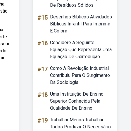
lha
De Resíduos Sólidos
 são
#15
Desenhos Bíblicos Atividades
Bíblicas Infantil Para Imprimir
na
E Colorir
arte
#16
Considere A Seguinte
ossui
Equação Que Representa Uma
rdo
Equação De Oxirredução
nio
#17
Como A Revolução Industrial
Contribuiu Para O Surgimento
Da Sociologia
#18
Uma Instituição De Ensino
Superior Conhecida Pela
Qualidade De Ensino
#19
Trabalhar Menos Trabalhar
Todos Produzir O Necessário