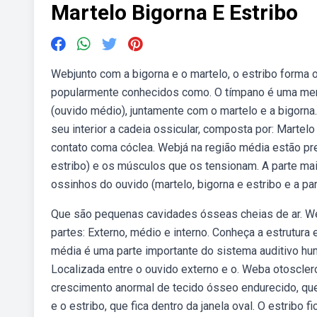
Martelo Bigorna E Estribo
Webjunto com a bigorna e o martelo, o estribo forma
popularmente conhecidos como. O tímpano é uma mem
(ouvido médio), juntamente com o martelo e a bigorn
seu interior a cadeia ossicular, composta por: Martel
contato coma cóclea. Webjá na região média estão pre
estribo) e os músculos que os tensionam. A parte ma
ossinhos do ouvido (martelo, bigorna e estribo e a p
Que são pequenas cavidades ósseas cheias de ar. We
partes: Externo, médio e interno. Conheça a estrutura 
média é uma parte importante do sistema auditivo h
Localizada entre o ouvido externo e o. Weba otoscle
crescimento anormal de tecido ósseo endurecido, que 
e o estribo, que fica dentro da janela oval. O estribo fi