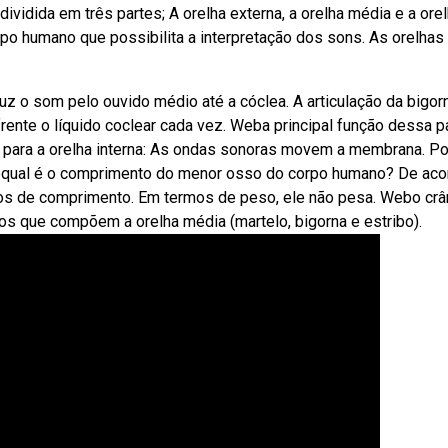
ividida em três partes; A orelha externa, a orelha média e a ore
po humano que possibilita a interpretação dos sons. As orelhas
z o som pelo ouvido médio até a cóclea. A articulação da bigor
rente o líquido coclear cada vez. Weba principal função dessa p
 para a orelha interna: As ondas sonoras movem a membrana. P
Webqual é o comprimento do menor osso do corpo humano? De aco
tros de comprimento. Em termos de peso, ele não pesa. Webo crâ
s que compõem a orelha média (martelo, bigorna e estribo).