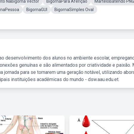
nto NaBigorna Vector
BigornaPara Aferição
MarteloBatendo PN
rnaPessoa
BigornaGUI
BigornaSimples Oval
 ao desenvolvimento dos alunos no ambiente escolar, empregan
nexões genuínas e são alimentados por criatividade e paixão. 
a jornada para se tornarem uma geração notável, utilizando abo
ipais instituições acadêmicas do mundo - dsw.aau.edu.et.