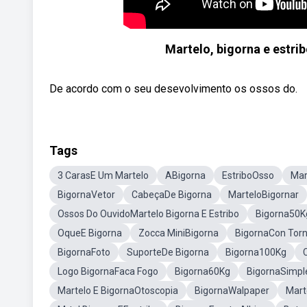
Martelo, bigorna e estri
De acordo com o seu desevolvimento os ossos do.
Tags
3 CarasE Um Martelo
ABigorna
EstriboOsso
Mar
BigornaVetor
CabeçaDe Bigorna
MarteloBigornar
Ossos Do OuvidoMartelo Bigorna E Estribo
Bigorna50K
OqueE Bigorna
Zocca MiniBigorna
BigornaCon Tor
BigornaFoto
SuporteDe Bigorna
Bigorna100Kg
Logo BigornaFaca Fogo
Bigorna60Kg
BigornaSimpl
Martelo E BigornaOtoscopia
BigornaWalpaper
Mart