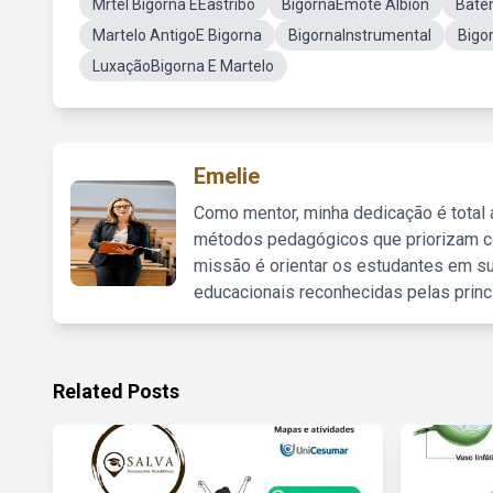
Mrtel Bigorna EEastribo
BigornaEmote Albion
Bate
Martelo AntigoE Bigorna
BigornaInstrumental
Bigo
LuxaçãoBigorna E Martelo
Emelie
Como mentor, minha dedicação é total
métodos pedagógicos que priorizam co
missão é orientar os estudantes em su
educacionais reconhecidas pelas princ
Related Posts