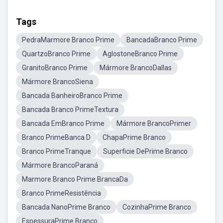
Tags
PedraMarmore Branco Prime
BancadaBranco Prime
QuartzoBranco Prime
AglostoneBranco Prime
GranitoBranco Prime
Mármore BrancoDallas
Mármore BrancoSiena
Bancada BanheiroBranco Prime
Bancada Branco PrimeTextura
Bancada EmBranco Prime
Mármore BrancoPrimer
Branco PrimeBanca D
ChapaPrime Branco
Branco PrimeTranque
Superficie DePrime Branco
Mármore BrancoParaná
Marmore Branco Prime BrancaDa
Branco PrimeResistência
Bancada NanoPrime Branco
CozinhaPrime Branco
EspessuraPrime Branco