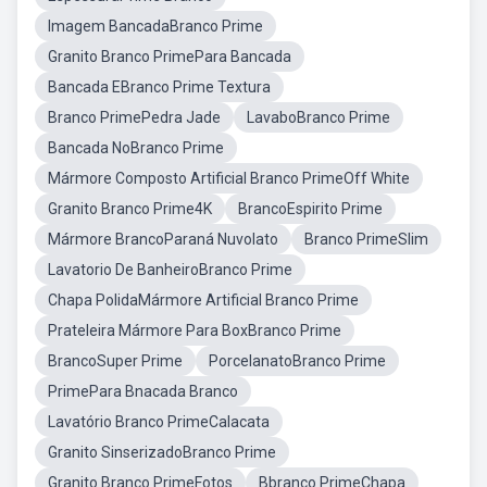
Imagem BancadaBranco Prime
Granito Branco PrimePara Bancada
Bancada EBranco Prime Textura
Branco PrimePedra Jade
LavaboBranco Prime
Bancada NoBranco Prime
Mármore Composto Artificial Branco PrimeOff White
Granito Branco Prime4K
BrancoEspirito Prime
Mármore BrancoParaná Nuvolato
Branco PrimeSlim
Lavatorio De BanheiroBranco Prime
Chapa PolidaMármore Artificial Branco Prime
Prateleira Mármore Para BoxBranco Prime
BrancoSuper Prime
PorcelanatoBranco Prime
PrimePara Bnacada Branco
Lavatório Branco PrimeCalacata
Granito SinserizadoBranco Prime
Granito Branco PrimeFotos
Bbranco PrimeChapa