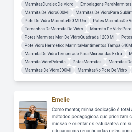
MarmitasDuralex De Vidro
Embalagens ParaMarmitas 
Marmita De Vidro600Ml
Marmitas De VidroPara Subli
Pote De Vidro Marmita450 Ml Uni
Potes MarmitasDe V
Tamanhos DeMarmita De Vidro
Marmita De VidroPara
Potes Marmitas Mori De VidroQuadrada 1200 Ml
Pote
Pote Vidro Hermético MarmitaMantimentos Tampa 640M
Marmita De VidroTemperado Para Microondas Extra
M
Marmita VidroPalmito
PotesMarmitas
Marmitas De
Marmitas De Vidro300Ml
MarmitasNo Pote De Vidro
Emelie
Como mentor, minha dedicação é total
métodos pedagógicos que priorizam co
missão é orientar os estudantes em su
educacionais reconhecidas pelas princ