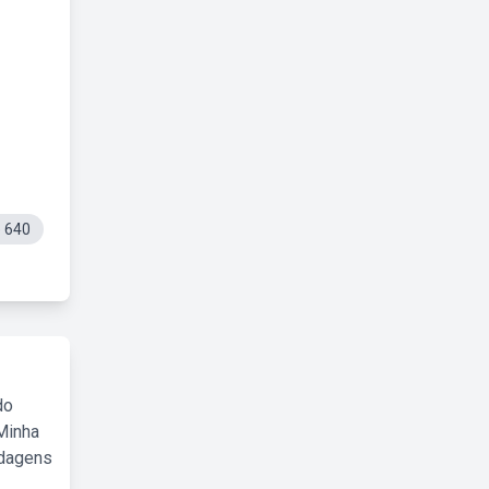
e 640
do
Minha
rdagens