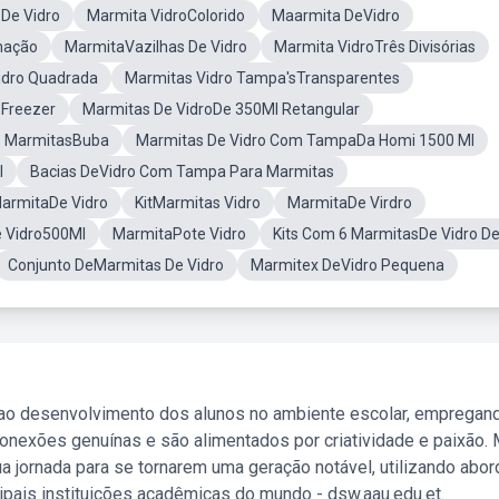
De Vidro
Marmita VidroColorido
Maarmita DeVidro
mação
MarmitaVazilhas De Vidro
Marmita VidroTrês Divisórias
idro Quadrada
Marmitas Vidro Tampa'sTransparentes
 Freezer
Marmitas De VidroDe 350Ml Retangular
s MarmitasBuba
Marmitas De Vidro Com TampaDa Homi 1500 Ml
l
Bacias DeVidro Com Tampa Para Marmitas
armitaDe Vidro
KitMarmitas Vidro
MarmitaDe Virdro
 Vidro500Ml
MarmitaPote Vidro
Kits Com 6 MarmitasDe Vidro D
Conjunto DeMarmitas De Vidro
Marmitex DeVidro Pequena
 ao desenvolvimento dos alunos no ambiente escolar, empregan
nexões genuínas e são alimentados por criatividade e paixão. 
a jornada para se tornarem uma geração notável, utilizando abo
ipais instituições acadêmicas do mundo - dsw.aau.edu.et.