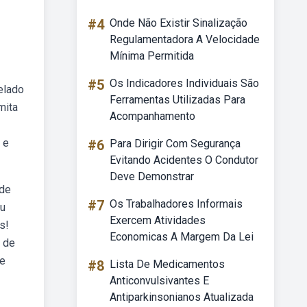
#4
Onde Não Existir Sinalização
Regulamentadora A Velocidade
Mínima Permitida
#5
Os Indicadores Individuais São
elado
Ferramentas Utilizadas Para
mita
Acompanhamento
 e
#6
Para Dirigir Com Segurança
Evitando Acidentes O Condutor
Deve Demonstrar
 de
#7
Os Trabalhadores Informais
ou
Exercem Atividades
s!
Economicas A Margem Da Lei
 de
de
#8
Lista De Medicamentos
Anticonvulsivantes E
Antiparkinsonianos Atualizada