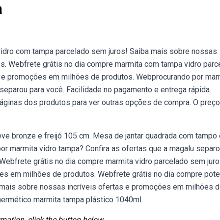
a
 vidro com tampa parcelado sem juros! Saiba mais sobre nossas
s. Webfrete grátis no dia compre marmita com tampa vidro parc
as e promoções em milhões de produtos. Webprocurando por mar
separou para você. Facilidade no pagamento e entrega rápida.
áginas dos produtos para ver outras opções de compra. O preço
e bronze e freijó 105 cm. Mesa de jantar quadrada com tampo
or marmita vidro tampa? Confira as ofertas que a magalu separ
 Webfrete grátis no dia compre marmita vidro parcelado sem juro
es em milhões de produtos. Webfrete grátis no dia compre pote
 mais sobre nossas incríveis ofertas e promoções em milhões 
 hermético marmita tampa plástico 1040ml
mation, click the button below.