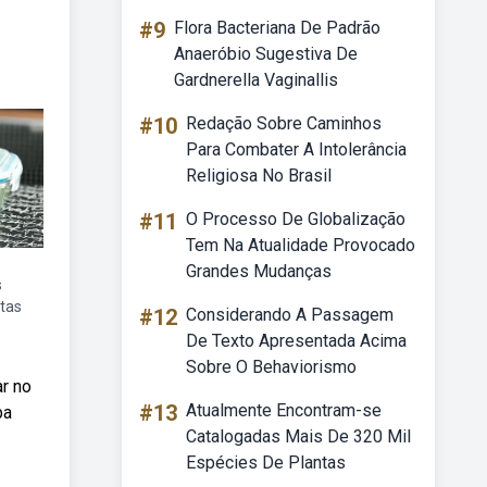
#9
Flora Bacteriana De Padrão
Anaeróbio Sugestiva De
Gardnerella Vaginallis
#10
Redação Sobre Caminhos
Para Combater A Intolerância
Religiosa No Brasil
#11
O Processo De Globalização
Tem Na Atualidade Provocado
Grandes Mudanças
s
tas
#12
Considerando A Passagem
De Texto Apresentada Acima
Sobre O Behaviorismo
ar no
#13
Atualmente Encontram-se
ba
Catalogadas Mais De 320 Mil
Espécies De Plantas