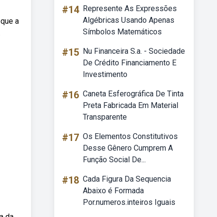
#14
Represente As Expressões
Algébricas Usando Apenas
 que a
Símbolos Matemáticos
.
#15
Nu Financeira S.a. - Sociedade
De Crédito Financiamento E
Investimento
#16
Caneta Esferográfica De Tinta
Preta Fabricada Em Material
Transparente
#17
Os Elementos Constitutivos
Desse Gênero Cumprem A
Função Social De...
#18
Cada Figura Da Sequencia
Abaixo é Formada
Por.numeros.inteiros Iguais
a da