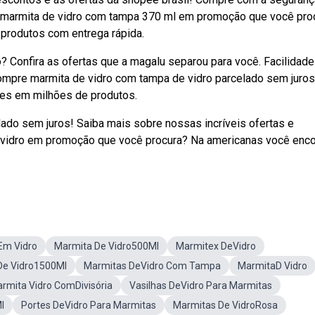
ebmarmita de vidro com tampa 370 ml em promoção que você pro
produtos com entrega rápida.
 Confira as ofertas que a magalu separou para você. Facilidade
compre marmita de vidro com tampa de vidro parcelado sem juros
ões em milhões de produtos.
lado sem juros! Saiba mais sobre nossas incríveis ofertas e
vidro em promoção que você procura? Na americanas você enco
Em Vidro
Marmita De Vidro500Ml
Marmitex DeVidro
De Vidro1500Ml
Marmitas DeVidro Com Tampa
MarmitaD Vidro
rmita Vidro ComDivisória
Vasilhas DeVidro Para Marmitas
l
Portes DeVidro Para Marmitas
Marmitas De VidroRosa