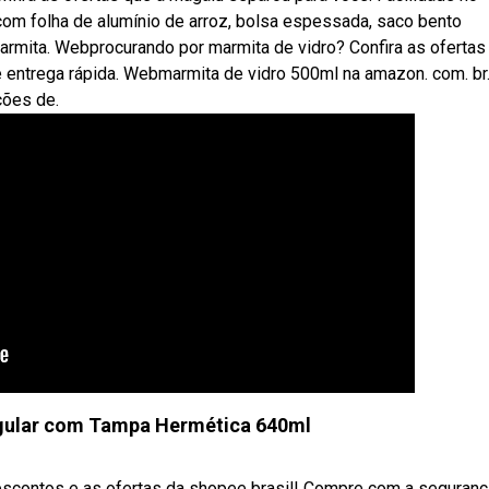
com folha de alumínio de arroz, bolsa espessada, saco bento
marmita. Webprocurando por marmita de vidro? Confira as ofertas
 entrega rápida. Webmarmita de vidro 500ml na amazon. com. br
ções de.
ngular com Tampa Hermética 640ml
escontos e as ofertas da shopee brasil! Compre com a seguranç