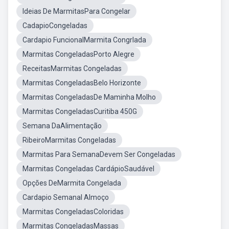
Ideias De MarmitasPara Congelar
CadapioCongeladas
Cardapio FuncionalMarmita Congrlada
Marmitas CongeladasPorto Alegre
ReceitasMarmitas Congeladas
Marmitas CongeladasBelo Horizonte
Marmitas CongeladasDe Maminha Molho
Marmitas CongeladasCuritiba 450G
Semana DaAlimentação
RibeiroMarmitas Congeladas
Marmitas Para SemanaDevem Ser Congeladas
Marmitas Congeladas CardápioSaudável
Opções DeMarmita Congelada
Cardapio Semanal Almoço
Marmitas CongeladasColoridas
Marmitas CongeladasMassas