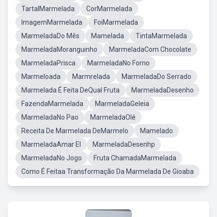
TartalMarmelada
CorMarmelada
ImagemMarmelada
FoiMarmelada
MarmeladaDo Mês
Mamelada
TintaMarmelada
MarmeladaMoranguinho
MarmeladaCom Chocolate
MarmeladaPrisca
MarmeladaNo Forno
Marmeloada
Marmrelada
MarmeladaDo Serrado
Marmelada É Feita DeQual Fruta
MarmeladaDesenho
FazendaMarmelada
MarmeladaGeleia
MarmeladaNo Pao
MarmeladaOlé
Receita De Marmelada DeMarmelo
Mamelado
MarmeladaAmar El
MarmeladaDesenhp
MarmeladaNo Jogo
Fruta ChamadaMarmelada
Como É Feitaa Transformação Da Marmelada De Gioaba