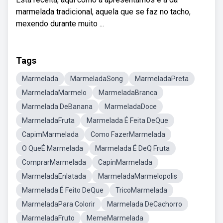
marmelada tradicional, aquela que se faz no tacho,
mexendo durante muito ...
Tags
Marmelada
MarmeladaSong
MarmeladaPreta
MarmeladaMarmelo
MarmeladaBranca
Marmelada DeBanana
MarmeladaDoce
MarmeladaFruta
Marmelada É Feita DeQue
CapimMarmelada
Como FazerMarmelada
O QueÉ Marmelada
Marmelada É DeQ Fruta
ComprarMarmelada
CapinMarmelada
MarmeladaEnlatada
MarmeladaMarmelopolis
Marmelada É Feito DeQue
TricoMarmelada
MarmeladaPara Colorir
Marmelada DeCachorro
MarmeladaFruto
MemeMarmelada