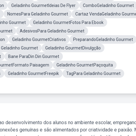
on
Geladinho GourmetIdeias De Flyer
ComboGeladinho Gourmet
NomesPara Geladinho Gourmet
Cartaz VendaGeladinho Gourm
inho Gourmet
Geladinho GourmetFotos Para Ebook
ourmet
AdesivosPara Geladinho Gourmet
ton
Geladinho GourmetCriativos
PreparandoGeladinho Gourmet
a Geladinho Gourmet
Geladinho GourmetDivulgção
t
Bane ParaDin Din Gourmet
ourmetFormato Paisagem
Geladinho GourmetPaçoquita
s
Geladinho GourmetFreepik
TagPara Geladinho Gourmet
 ao desenvolvimento dos alunos no ambiente escolar, empregan
nexões genuínas e são alimentados por criatividade e paixão. 