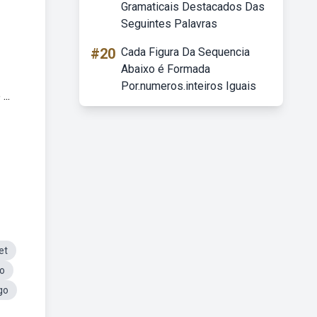
Gramaticais Destacados Das
Seguintes Palavras
#20
Cada Figura Da Sequencia
Abaixo é Formada
Por.numeros.inteiros Iguais
..
et
o
go