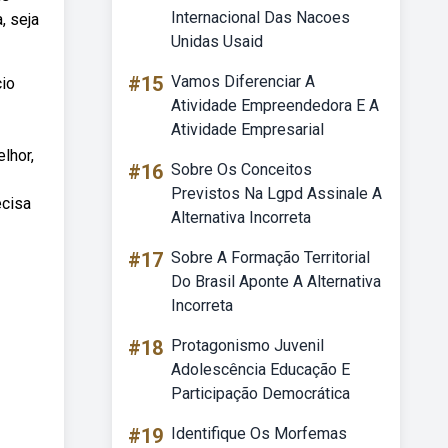
Internacional Das Nacoes
, seja
Unidas Usaid
#15
Vamos Diferenciar A
cio
Atividade Empreendedora E A
Atividade Empresarial
lhor,
#16
Sobre Os Conceitos
Previstos Na Lgpd Assinale A
ecisa
Alternativa Incorreta
#17
Sobre A Formação Territorial
Do Brasil Aponte A Alternativa
Incorreta
#18
Protagonismo Juvenil
Adolescência Educação E
Participação Democrática
#19
Identifique Os Morfemas