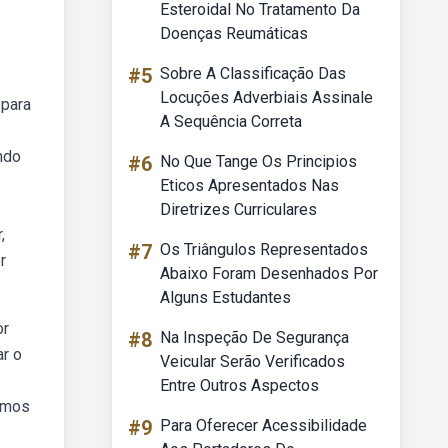
Esteroidal No Tratamento Da
Doenças Reumáticas
#5
Sobre A Classificação Das
Locuções Adverbiais Assinale
bpara
A Sequência Correta
ndo
#6
No Que Tange Os Principios
Eticos Apresentados Nas
Diretrizes Curriculares
,
#7
Os Triângulos Representados
r
Abaixo Foram Desenhados Por
Alguns Estudantes
or
#8
Na Inspeção De Segurança
ar o
Veicular Serão Verificados
Entre Outros Aspectos
vamos
#9
Para Oferecer Acessibilidade