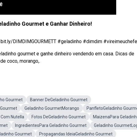
ladinho Gourmet e Ganhar Dinheiro!
: bit.ly/DIMDIMGOURMETT #geladinho #dimdim #vireimeuchefe .
eladinho gourmet e ganhe dinheiro vendendo em casa. Dicas de
 de coco, morango,.
nho Gourmet
Banner DeGeladinho Gourmet
 Gourmet
Geladinho GourmetMorango
PanfletoGeladinho Gourm
 Com Nutella
Fotos DeGeladinho Gourmet
MaizenaPara Geladinh
rmet
IngredientesPara Geladinho Gourmet
Geladinho GourmetLo
ladinho Gourmet
Propagandas IdeiaGeladinho Gourmet