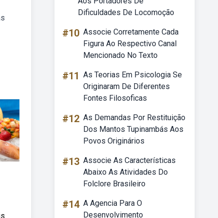
Aos Portadores De
Dificuldades De Locomoção
as
#10
Associe Corretamente Cada
Figura Ao Respectivo Canal
Mencionado No Texto
#11
As Teorias Em Psicologia Se
Originaram De Diferentes
Fontes Filosoficas
#12
As Demandas Por Restituição
Dos Mantos Tupinambás Aos
Povos Originários
#13
Associe As Características
Abaixo As Atividades Do
Folclore Brasileiro
#14
A Agencia Para O
Desenvolvimento
is