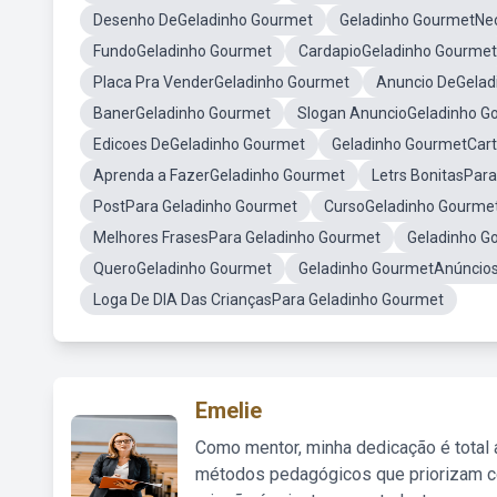
Desenho DeGeladinho Gourmet
Geladinho GourmetNe
FundoGeladinho Gourmet
CardapioGeladinho Gourmet
Placa Pra VenderGeladinho Gourmet
Anuncio DeGelad
BanerGeladinho Gourmet
Slogan AnuncioGeladinho G
Edicoes DeGeladinho Gourmet
Geladinho GourmetCar
Aprenda a FazerGeladinho Gourmet
Letrs BonitasPar
PostPara Geladinho Gourmet
CursoGeladinho Gourme
Melhores FrasesPara Geladinho Gourmet
Geladinho G
QueroGeladinho Gourmet
Geladinho GourmetAnúncio
Loga De DIA Das CriançasPara Geladinho Gourmet
Emelie
Como mentor, minha dedicação é total
métodos pedagógicos que priorizam co