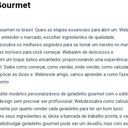
 Gourmet
ourmet no brasil. Quais as etapas essenciais para abrir um. We
 entender o mercado, escolher ingredientes de qualidade,
descubra os melhores segredos para se tornar um mestre no mu
as incríveis para você começar. Webalém de deliciosos e
têm um toque lúdico encantador, proporcionando uma experiência
t. Saiba como começar, como vender, onde vender, como calcular
aplicar as dicas e. Webneste artigo, vamos aprender a como faze
como :
edite modelos personalizáveis de geladinho gourmet com o edit
 design sem precisar ser profissional. Webdescubra como calcul
ente por quanto vender cada geladinho para ter um bom lucro.
are seus ingredientes aí, deixe a bancada de trabalho pronta, e 
bdivulgar geladinho gourmet pode ser um desafio, mas com as