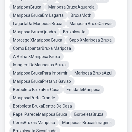
MaripoasBruxa
Mariposa BruxaAquarela
Mariposa BruxaEm Lagarta
BruxaMoth
LagartaDa Mariposa Bruxa
Mariposa BruxaCanvas
Mariposa BruxaQuadro
BruxaInseto
Morcego XMariposa Bruxa
Sapo XMariposa Bruxa
Como EspantarBruxa Mariposa
A Belha XMariposa Bruxa
Imagem DeMariposas Bruxa
Mariposa BruxaPara Imprimir
Mariposa BruxaAzul
Mariposa BruxaPreta vs Gaviao
Borboleta BruxaEm Casa
EntidadeMariposa
MariposaPreta Grande
Borboleta BruxaDentro De Casa
Papel ParedeMariposa Bruxa
BorbeletaBruxa
CoresBruxas Mariposa
Mariposas BruxasImagens
BruxaInseto Sicnificado