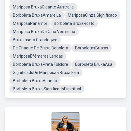
Mariposa BruxaGigante Australia
Borboleta BruxaAmare La
MariposaCinza Significado
MariposaPanambi
Borboleta BruxaRosto
Mariposa BruxaDe Olho Vermelho
BruxaInseto Grandeqwe
De Chaque De Bruxa Boboleta
BorboletasBruxas
MariposaEfêmeras Lendas
Borboleta BruxaPreta Folclore
Borboleta BruxaAsa
SignificadoDe Mariposaa Bruxa Feia
Borboleta BruxaVoando
Borboleta Bruxa SignificadoEspiritual