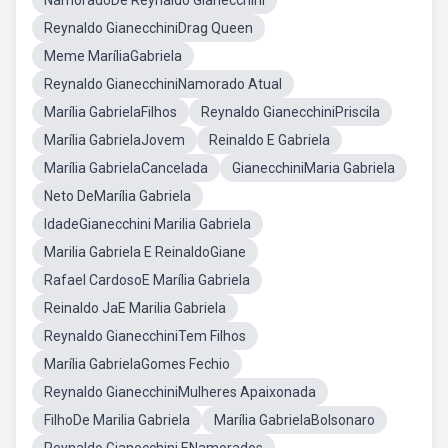
NamoradoDe Reynaldo Gianecchini
Reynaldo GianecchiniDrag Queen
Meme MaríliaGabriela
Reynaldo GianecchiniNamorado Atual
Marília GabrielaFilhos
Reynaldo GianecchiniPriscila
Marília GabrielaJovem
Reinaldo E Gabriela
Marília GabrielaCancelada
GianecchiniMaria Gabriela
Neto DeMarília Gabriela
IdadeGianecchini Marilia Gabriela
Marilia Gabriela E ReinaldoGiane
Rafael CardosoE Marília Gabriela
Reinaldo JaE Marilia Gabriela
Reynaldo GianecchiniTem Filhos
Marília GabrielaGomes Fechio
Reynaldo GianecchiniMulheres Apaixonada
FilhoDe Marilia Gabriela
Marília GabrielaBolsonaro