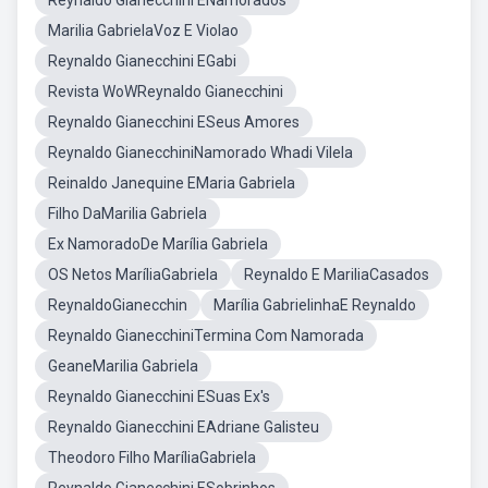
Reynaldo Gianecchini ENamorados
Marilia GabrielaVoz E Violao
Reynaldo Gianecchini EGabi
Revista WoWReynaldo Gianecchini
Reynaldo Gianecchini ESeus Amores
Reynaldo GianecchiniNamorado Whadi Vilela
Reinaldo Janequine EMaria Gabriela
Filho DaMarilia Gabriela
Ex NamoradoDe Marília Gabriela
OS Netos MaríliaGabriela
Reynaldo E MariliaCasados
ReynaldoGianecchin
Marília GabrielinhaE Reynaldo
Reynaldo GianecchiniTermina Com Namorada
GeaneMarilia Gabriela
Reynaldo Gianecchini ESuas Ex's
Reynaldo Gianecchini EAdriane Galisteu
Theodoro Filho MaríliaGabriela