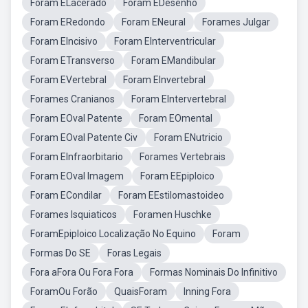
Foram ELacerado
Foram EDesenho
Foram ERedondo
Foram ENeural
Forames Julgar
Foram EIncisivo
Foram EInterventricular
Foram ETransverso
Foram EMandibular
Foram EVertebral
Foram EInvertebral
Forames Cranianos
Foram EIntervertebral
Foram EOval Patente
Foram EOmental
Foram EOval Patente Civ
Foram ENutricio
Foram EInfraorbitario
Forames Vertebrais
Foram EOval Imagem
Foram EEpiploico
Foram ECondilar
Foram EEstilomastoideo
Forames Isquiaticos
Foramen Huschke
ForamEpiploico Localização No Equino
Foram
Formas Do SE
Foras Legais
Fora aFora Ou Fora Fora
Formas Nominais Do Infinitivo
ForamOu Forão
QuaisForam
Inning Fora