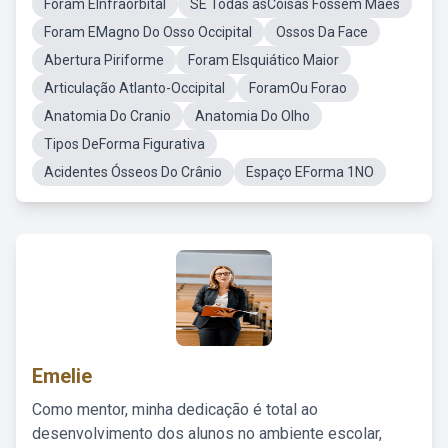
Foram EInfraorbital
SE Todas asCoisas Fossem Mães
Foram EMagno Do Osso Occipital
Ossos Da Face
Abertura Piriforme
Foram EIsquiático Maior
Articulação Atlanto-Occipital
ForamOu Forao
Anatomia Do Cranio
Anatomia Do Olho
Tipos DeForma Figurativa
Acidentes Ósseos Do Crânio
Espaço EForma 1NO
Emelie
Como mentor, minha dedicação é total ao
desenvolvimento dos alunos no ambiente escolar,